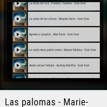
La dicha de l’ors - Frédéric Taillefer - Som Som
La canta de las cròcas - Miquèu Baris - Som Som
Aprene a comptar - Alan Roch - Som Som
La canta deus petits noms - Manon Réchou - Som Som
Anem cercar l’erbeta - Audrey Deloffre - Som Som
Lua lua parpalua - Marie-Laure Durrosier-Lasserre - Som
Som
Una man de qué pòt far - Fabiana Albert - Som Som
Las palomas - Marie-