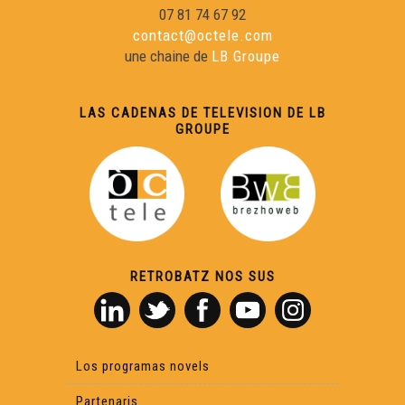
07 81 74 67 92
La balena - Frédéric Taillefer - Som Som
contact@octele.com
une chaine de
LB Groupe
Som Som - Marielle Branaa - Som Som
LAS CADENAS DE TELEVISION DE LB
GROUPE
Los porcelons - Anna-Maria Deloffre - Som Som
Plic plac plòc - Marie-Laure Durrosier-Lasserre - Som
Som
Lo coalà - Alan Roch - Som Som
RETROBATZ NOS SUS
Lo torn de la maison - Manon Réchou - Som Som
Los programas novels
Un pauc de lait - Audrey Deloffre - Som Som
Partenaris