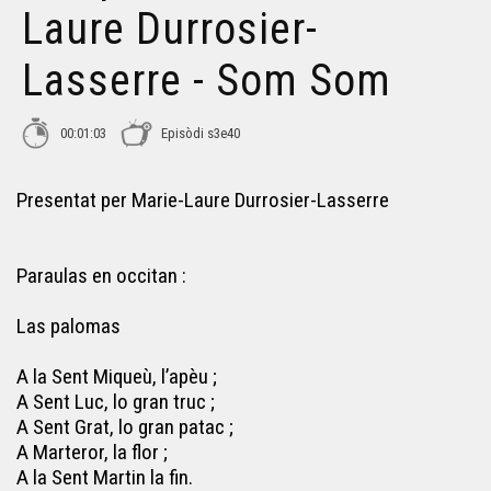
Laure Durrosier-
Lo hasan, lo gat e lo guit - Miquèu Baris - Som Som
Lasserre - Som Som
Bonjorn Pocet - Frédéric Taillefer - Som Som
00:01:03
Episòdi s3e40
Lo dit menin - Manon Réchou - Som Som
Presentat per Marie-Laure Durrosier-Lasserre
Las formiguetas - Alan Roch - Som Som
Paraulas en occitan :
Pocet - Marielle Branaa - Som Som
Las palomas
A la Sent Miqueù, l’apèu ;
Cluquet - Audrey Deloffre - Som Som
A Sent Luc, lo gran truc ;
A Sent Grat, lo gran patac ;
A Marteror, la flor ;
Tà encoratjar au trabalh - Miquèu Baris - Som Som
A la Sent Martin la fin.