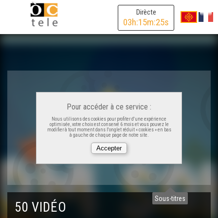
Som
Dirècte
03
h:
15
m:
25
s
Bisca, bisca raja - Frédéric Taillefer - Som Som
La cançon deus hasans - Miquèu Baris - Som Som
Bèl front - Fabiana Albert - Som Som
Pour accéder à ce service :
Nous utilisons des cookies pour profiter d'une expérience
optimisée, votre choix est conservé 6 mois et vous pouvez le
Jumpa le jampa - Manon Réchou - Som Som
modifier à tout moment dans l'onglet réduit « cookies » en bas
à gauche de chaque page de notre site.
Balalin, balalan - Anna-Maria Deloffre - Som Som
Adiu Madamisèla - Marielle Branaa - Som Som
Sous-titres
50 VIDÉO