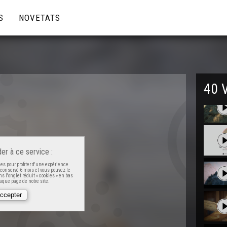
S
NOVETATS
40 
er à ce service :
es pour profiter d'une expérience
t conservé 6 mois et vous pouvez le
s l'onglet réduit « cookies » en bas
que page de notre site.