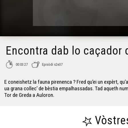
Encontra dab lo caçador d
00:03:27
Episòdi s2e37
E coneishetz la fauna pirenenca ? Fred qu’ei un expèrt, qu’a
ua grana collec’ de bèstia empalhassadas. Tad aqueth nume
Tor de Greda a Auloron.
Vòstre