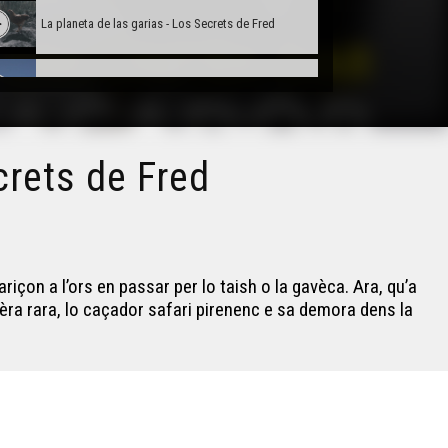
La planeta de las garias - Los Secrets de Fred
Areta : 13 d’aost 1967 - Los Secrets de Fred
Encontra dab lo caçador de safarí pirenenc - Los
crets de Fred
Secrets de Fred
La hont miraclosa - Los Secrets de Fred
riçon a l’ors en passar per lo taish o la gavèca. Ara, qu’a
Los secrets de rodatge - Los Secrets de Fred
ra rara, lo caçador safari pirenenc e sa demora dens la