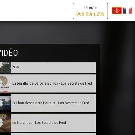
Lo vilatge desconegut - Los Secrets de Fred
Dirècte
06
h:
00
m:
29
s
Un encontre reiau - Los Secrets de Fred
La bòrda Darrigade - Los Secrets de Fred
VIDÉO
Encontra dab la tortuga de Busi - Los Secrets de
Fred
La terralha de Garòs e Bolhon - Los Secrets de Fred
Era hortalessa deth Portalet - Los Secrets de Fred
Lo trufandèc - Los Secrets de Fred