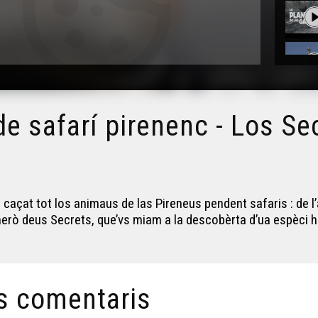
e safarí pirenenc - Los Se
 caçat tot los animaus de las Pireneus pendent safaris : de l’a
rò deus Secrets, que’vs miam a la descobèrta d’ua espèci hè
s comentaris