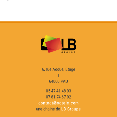
Areta : 13 d’aost 1967 - Los Secrets de Fred
Encontra dab lo caçador de safarí pirenenc - Los
Secrets de Fred
La hont miraclosa - Los Secrets de Fred
Los secrets de rodatge - Los Secrets de Fred
6, rue Adoue, Étage
1
64000 PAU
05 47 41 48 93
07 81 74 67 92
contact@octele.com
une chaine de
LB Groupe