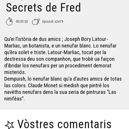
Secrets de Fred
Un encontre reiau - Los Secrets de Fred
00:03:03
Episòdi s2e19
La bòrda Darrigade - Los Secrets de Fred
Qu’ei l’istòria de dus amics ; Joseph Bory Latour-
Marliac, un botanista, e un nenufar blanc. Lo nenufar
Encontra dab la tortuga de Busi - Los Secrets de Fred
qu’èra solet e triste. Latour-Marliac, tocat per la
destressa deu son companhon, que trobè ua faiçon
d’ibridar los nenufars per un procediment demorat
La terralha de Garòs e Bolhon - Los Secrets de Fred
misteriós.
Dempuish, lo nenufar blanc qu’a d’autes amics de totas
las colors. Claude Monet si medish que pintrè los
Era hortalessa deth Portalet - Los Secrets de Fred
navèths nenufars dens la sua seria de pintruras “Las
nimfèas”.
Lo trufandèc - Los Secrets de Fred
Vòstres comentaris
La planeta de las garias - Los Secrets de Fred