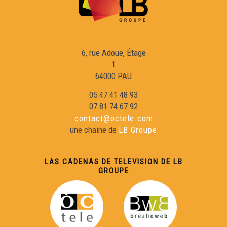
Lo tonèu tombèu - Los Secrets de Fred
6, rue Adoue, Étage
La boeita - Los Secrets de Fred
1
64000 PAU
05 47 41 48 93
Sent-Robèrt - Los Secrets de Fred
07 81 74 67 92
contact@octele.com
La Vavetz las minas - Los Secrets de Fred
une chaine de
LB Groupe
La maison Tradicionala de la Bochariá - Los Secrets de
LAS CADENAS DE TELEVISION DE LB
Fred
GROUPE
Lo petit nenufar - Los Secrets de Fred
La capèra-jardin - Los Secrets de Fred