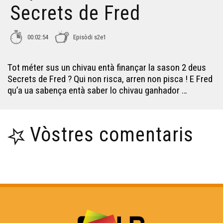
Secrets de Fred
Lo vin cambiat en aiga - Los Secrets de Fred
00:02:54
Episòdi s2e1
Inspector Fred e lo mistèri deu tombèu de Montaigne -
Los Secrets de Fred
Tot méter sus un chivau entà finançar la sason 2 deus
Secrets de Fred ? Qui non risca, arren non pisca ! E Fred
qu’a ua sabença entà saber lo chivau ganhador …
Lo camp de Gurs - Los Secrets de Fred
Agnès Souret, la mei beròja hemna de França - Los
Vòstres comentaris
Secrets de Fred
Lo país de las 200 honts - Los Secrets de Fred
Eracles - Los Secrets de Fred
Lo secret de Fred - Los Secrets de Fred