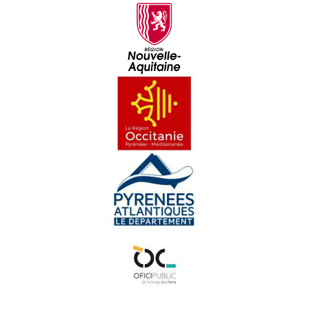
Lo vilatge desconegut - Los Secrets de Fred
Un encontre reiau - Los Secrets de Fred
La bòrda Darrigade - Los Secrets de Fred
Encontra dab la tortuga de Busi - Los Secrets de Fred
La terralha de Garòs e Bolhon - Los Secrets de Fred
Era hortalessa deth Portalet - Los Secrets de Fred
Lo trufandèc - Los Secrets de Fred