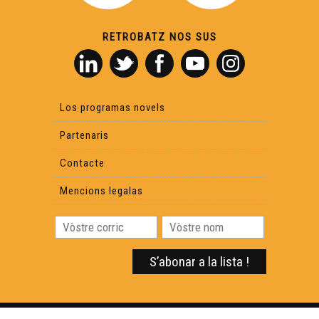
RETROBATZ NOS SUS
Lo vin deu Tsar - Los Secrets de Fred
Las cascadas de Gimel - Los Secrets de Fred
Los programas novels
Partenaris
Lo vilatge escultat de Masgòt - Los Secrets de Fred
Contacte
Lo sosterran de la regla - Los Secrets de Fred
Mencions legalas
Las istuèras mescladas - Los Secrets de Fred
La dauna blanca - Los Secrets de Fred