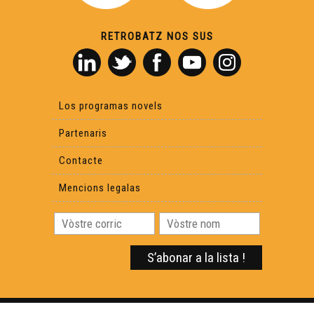
RETROBATZ NOS SUS
Era hortalessa deth Portalet - Los Secrets de Fred
Lo trufandèc - Los Secrets de Fred
Los programas novels
Partenaris
La planeta de las garias - Los Secrets de Fred
Contacte
Areta : 13 d’aost 1967 - Los Secrets de Fred
Mencions legalas
Encontra dab lo caçador de safarí pirenenc - Los
Secrets de Fred
La hont miraclosa - Los Secrets de Fred