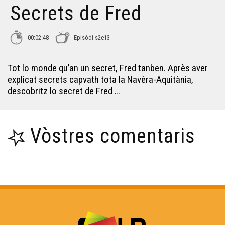
Secrets de Fred
La maison Tradicionala de la Bochariá - Los Secrets de
Fred
00:02:48
Episòdi s2e13
Lo petit nenufar - Los Secrets de Fred
Tot lo monde qu’an un secret, Fred tanben. Après aver
explicat secrets capvath tota la Navèra-Aquitània,
La capèra-jardin - Los Secrets de Fred
descobritz lo secret de Fred …
Lo vin deu Tsar - Los Secrets de Fred
Vòstres comentaris
Las cascadas de Gimel - Los Secrets de Fred
Lo vilatge escultat de Masgòt - Los Secrets de Fred
Lo sosterran de la regla - Los Secrets de Fred