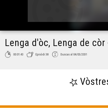
Lenga d'òc, Lenga de còr 
00:01:43
Episòdi 38
Duscas al 04/03/2031
Vòstre