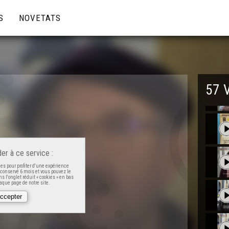
S
NOVETATS
57 
er à ce service :
es pour profiter d'une expérience
t conservé 6 mois et vous pouvez le
s l'onglet réduit « cookies » en bas
que page de notre site.