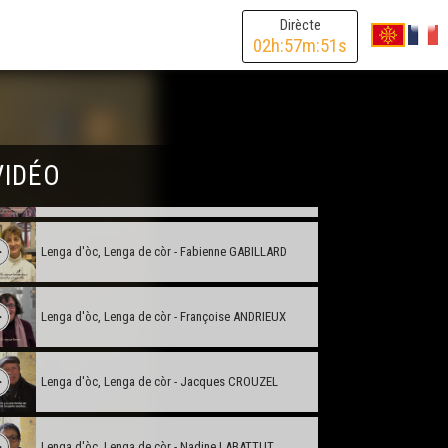
Dirècte
02
h:
57
m:
51
s
Lenga d'òc, Lenga de còr - Alban GARROS
Lenga d'òc, Lenga de còr - Baptiste LAGRANGE
VIDÉO
Lenga d'òc, Lenga de còr - Delphine FRIOT
Lenga d'òc, Lenga de còr - Fabienne GABILLARD
Lenga d'òc, Lenga de còr - Françoise ANDRIEUX
Lenga d'òc, Lenga de còr - Jacques CROUZEL
Lenga d'òc, Lenga de còr - Nadine LABATTUT