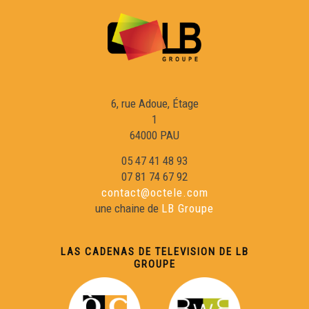
Lenga d'òc, Lenga de còr - Serge LESPINASSE
6, rue Adoue, Étage
1
64000 PAU
05 47 41 48 93
07 81 74 67 92
contact@octele.com
une chaine de
LB Groupe
LAS CADENAS DE TELEVISION DE LB
GROUPE