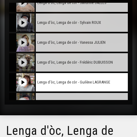
Lenga d'òc, Lenga de còr - Sandrine SALLES
Lenga d'òc, Lenga de còr - Sylvain ROUX
Lenga d'òc, Lenga de còr - Vanessa JULIEN
Lenga d'òc, Lenga de còr - Frédéric DUBUISSON
Lenga d'òc, Lenga de còr - Guilène LAGRANGE
Lenga d'òc, Lenga de còr - Guy SIGNOL
Lenga d'òc, Lenga de còr - Alban GARROS
Lenga d'òc, Lenga de