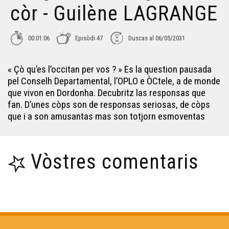
còr - Guilène LAGRANGE
Lenga d'òc, Lenga de còr - Baptiste LAGRANGE
00:01:06
Episòdi 47
Duscas al 06/05/2031
Lenga d'òc, Lenga de còr - Delphine FRIOT
« Çò qu’es l’occitan per vos ? » Es la question pausada
Lenga d'òc, Lenga de còr - Fabienne GABILLARD
pel Conselh Departamental, l’OPLO e ÒCtele, a de monde
que vivon en Dordonha. Decubritz las responsas que
fan. D’unes còps son de responsas seriosas, de còps
Lenga d'òc, Lenga de còr - Françoise ANDRIEUX
que i a son amusantas mas son totjorn esmoventas
Lenga d'òc, Lenga de còr - Jacques CROUZEL
Vòstres comentaris
Lenga d'òc, Lenga de còr - Nadine LABATTUT
Lenga d'òc, Lenga de còr - Nadine LANARD