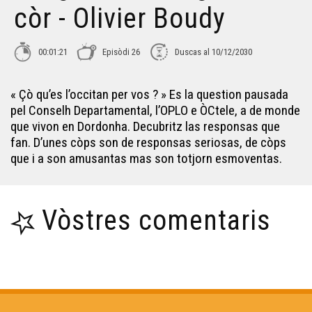
còr - Olivier Boudy
Lenga d'òc, Lenga de còr - Olivier Boudy
00:01:21
Episòdi 26
Duscas al 10/12/2030
Lenga d'òc, Lenga de còr - Stéphanie Pouplier
« Çò qu’es l’occitan per vos ? » Es la question pausada
Lenga d'òc, Lenga de còr - Xavier Jullien
pel Conselh Departamental, l’OPLO e ÒCtele, a de monde
que vivon en Dordonha. Decubritz las responsas que
fan. D’unes còps son de responsas seriosas, de còps
Lenga d'òc, Lenga de còr - Nicolas Peuch
que i a son amusantas mas son totjorn esmoventas.
Lenga d'òc, Lenga de còr - Patrick Ratineaud
Vòstres comentaris
Lenga d'òc, Lenga de còr - Olivier Pigeassou
Lenga d'òc, Lenga de còr - Martine Aumettre