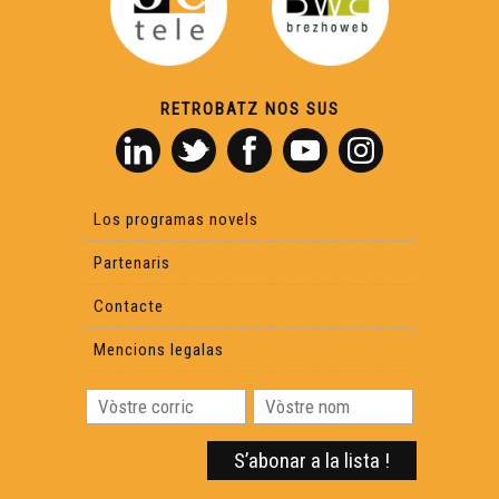
Lenga d'òc, Lenga de còr - Louise Larue
Lenga d'òc, Lenga de còr - Marie-Laure MARTY
RETROBATZ NOS SUS
Lenga d'òc, Lenga de còr - Saartjie PERONNE e Maxime
PONS
Los programas novels
Lenga d'òc, Lenga de còr - Sandrine SALLES
Partenaris
Contacte
Lenga d'òc, Lenga de còr - Sylvain ROUX
Mencions legalas
Lenga d'òc, Lenga de còr - Vanessa JULIEN
Lenga d'òc, Lenga de còr - Frédéric DUBUISSON