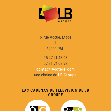
Lenga d'òc, Lenga de còr - Emile Coly, Jean Descamp
Lenga d'òc, Lenga de còr - Aline Samouillan
Lenga d'òc, Lenga de còr - Léa Parsaix, Hannah
6, rue Adoue, Étage
Couraudon, Clément Le Marchand
1
64000 PAU
Lenga d'òc, Lenga de còr - Adeline Lescure
05 47 41 48 93
07 81 74 67 92
contact@octele.com
Lenga d'oc, Lenga de cor - Eric Sudrat
une chaine de
LB Groupe
Lenga d'òc, Lenga de còr - Francis Larénie
LAS CADENAS DE TELEVISION DE LB
GROUPE
Lenga d'òc, Lenga de còr - Lorine JULLIEN et Léa
DAUDRIX