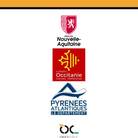
Lenga d'òc, Lenga de còr - Guilène LAGRANGE
Lenga d'òc, Lenga de còr - Guy SIGNOL
Lenga d'òc, Lenga de còr - Alban GARROS
Lenga d'òc, Lenga de còr - Baptiste LAGRANGE
Lenga d'òc, Lenga de còr - Delphine FRIOT
Lenga d'òc, Lenga de còr - Fabienne GABILLARD
Lenga d'òc, Lenga de còr - Françoise ANDRIEUX