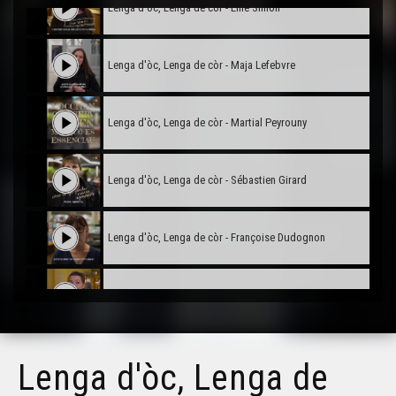
Lenga d'òc, Lenga de còr - Line Simon
Lenga d'òc, Lenga de còr - Maja Lefebvre
Lenga d'òc, Lenga de còr - Martial Peyrouny
Lenga d'òc, Lenga de còr - Sébastien Girard
Lenga d'òc, Lenga de còr - Françoise Dudognon
Lenga d'òc, Lenga de còr - Mélanie Célérier
Lenga d'òc, Lenga de còr - Philippe Christophe
Lenga d'òc, Lenga de