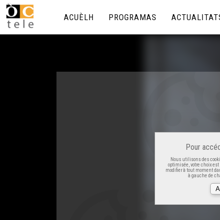
ACUÈLH
PROGRAMAS
ACTUALITAT
Pour accéd
Nous utilisons des cooki
optimisée, votre choix es
modifier à tout moment dan
à gauche de cha