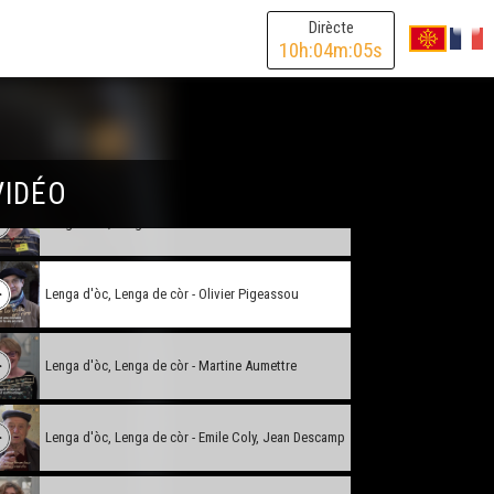
Lenga d'òc, Lenga de còr - Stéphanie Pouplier
Dirècte
10
h:
04
m:
05
s
Lenga d'òc, Lenga de còr - Xavier Jullien
Lenga d'òc, Lenga de còr - Nicolas Peuch
VIDÉO
Lenga d'òc, Lenga de còr - Patrick Ratineaud
Lenga d'òc, Lenga de còr - Olivier Pigeassou
Lenga d'òc, Lenga de còr - Martine Aumettre
Lenga d'òc, Lenga de còr - Emile Coly, Jean Descamp