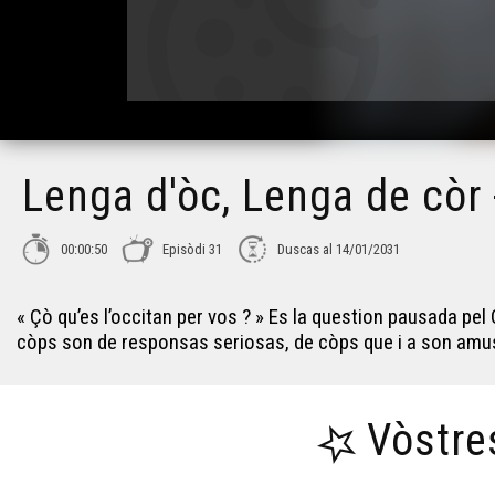
Lenga d'òc, Lenga de còr 
00:00:50
Episòdi 31
Duscas al 14/01/2031
« Çò qu’es l’occitan per vos ? » Es la question pausada p
còps son de responsas seriosas, de còps que i a son am
Vòstre