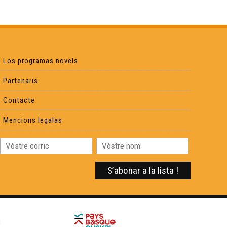
Lenga d'òc, Lenga de còr - Marie-Laure MARTY
Lenga d'òc, Lenga de còr - Saartjie PERONNE e
Maxime PONS
Los programas novels
Lenga d'òc, Lenga de còr - Sandrine SALLES
Partenaris
Contacte
Lenga d'òc, Lenga de còr - Sylvain ROUX
Mencions legalas
Lenga d'òc, Lenga de còr - Vanessa JULIEN
Lenga d'òc, Lenga de còr - Frédéric DUBUISSON
Lenga d'òc, Lenga de còr - Guilène LAGRANGE