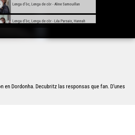
Lenga d'òc, Lenga de còr - Aline Samouillan
Lenga d'òc, Lenga de còr - Léa Parsaix, Hannah
Couraudon, Clément Le Marchand
Lenga d'òc, Lenga de còr - Adeline Lescure
Lenga d'oc, Lenga de cor - Eric Sudrat
Lenga d'òc, Lenga de còr - Francis Larénie
von en Dordonha. Decubritz las responsas que fan. D’unes
Lenga d'òc, Lenga de còr - Lorine JULLIEN et Léa
DAUDRIX
Lenga d'òc, Lenga de còr - Louise Larue