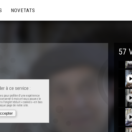
S
NOVETATS
57 
er à ce service :
es pour profiter d'une expérience
t conservé 6 mois et vous pouvez le
s l'onglet réduit « cookies » en bas
que page de notre site.