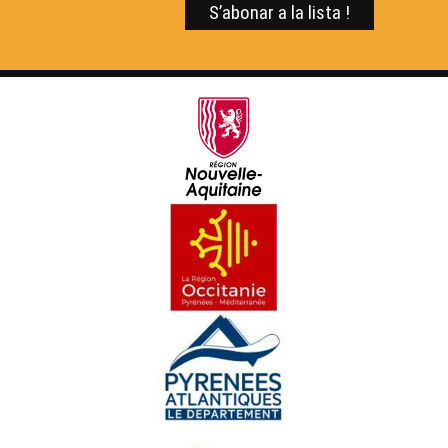
Lo DRAC - Dia de Recampament Aquitan deus
Calandrons - Reportatge
L'exposicion « Catars - Tolosa dins la Crotzada » -
Reportatge
Comemoracion de la Carta de las Libertats
Comunalas de Tolosa - Reportatge
Diu Negre - Reportatge
Carpentèr - Reportatge
Rosemonde e Jansemin - Reportatge
Visita al COMDT - Reportatge