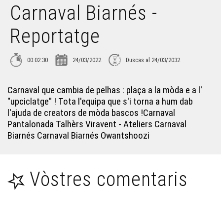
Carnaval Biarnés -
Gasconha Couture - Reportatge
Reportatge
Cants au Museum de Tolosa - Reportatge
00:02:30
24/03/2022
Duscas al 24/03/2032
La Passem 2022 - Reportatge
Carnaval que cambia de pelhas : plaça a la mòda e a l'
"upciclatge" ! Tota l'equipa que s'i torna a hum dab
La Passem : Quin s'organiza ? - Reportatge
l'ajuda de creators de mòda bascos !Carnaval
Pantalonada Talhèrs Viravent - Ateliers Carnaval
Biarnés Carnaval Biarnés Owantshoozi
Hèst'A La Vila 2022 - Reportatge
La Passem que s'i torna ! - Reportatge
Vòstres comentaris
La dictada de La Vaur - Reportatge