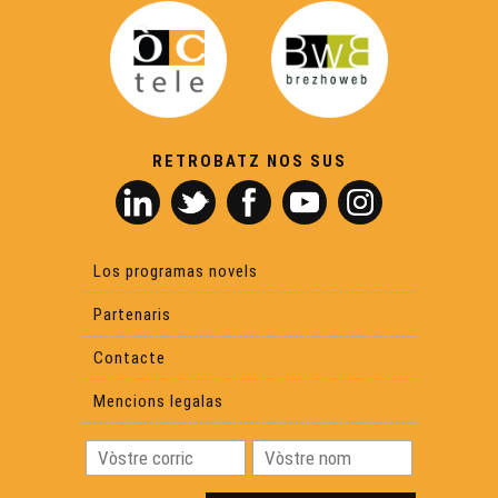
Los 30 ans de la calandreta de Lescar - Reportatge
L'ABC del Saber - Reportatge
RETROBATZ NOS SUS
La Comanderia - Reportatge
La brasseria de l'Arrec - Reportatge
Los programas novels
Una convencion sus l’ensenhament de l’occitan ? -
Partenaris
Reportatge
Contacte
Videojòc e stream en occitan - Reportatge
Mencions legalas
Les 700 ans dels Jòcs Florals - Reportatge