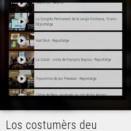
Hestiv'Òc - Best-of
Lo Congrès Permanent de la Lenga Occitana, 10 ans -
REportatge
Hart Brut - Reportatge
La Ciutat : visita de François Bayrou - Reportatge
Toponimia de las Pireneas - Reportatge
L'òbra de Sèrgi Javaloyès au còr de las lengas -
Reportatge
Los costumèrs deu Carnaval Biarnés - Reportatge
Los costumèrs deu