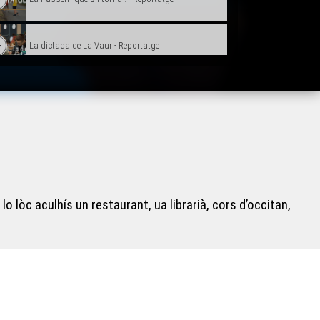
La dictada de La Vaur - Reportatge
Nau Topo grafic’s per Joan-Carles Codèrc -
Reportatge
L’Ostal d’Occitania - Reportatge
Elina, lo corpet de Nauta-Dordonha - Reportatge
lo lòc aculhís un restaurant, ua librarià, cors d’occitan,
“La vida” per Eric Fraj - Reportatge
Radio Oloron en dangèr - Reportatge