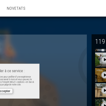
NOVETATS
119
er à ce service :
es pour profiter d'une expérience
t conservé 6 mois et vous pouvez le
 l'onglet réduit « cookies » en bas à
que page de notre site.