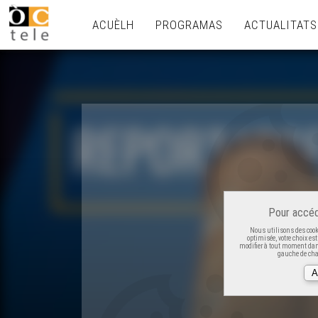
ACUÈLH
PROGRAMAS
ACTUALITATS
Pour accéd
Nous utilisons des cooki
optimisée, votre choix es
modifier à tout moment dans
gauche de cha