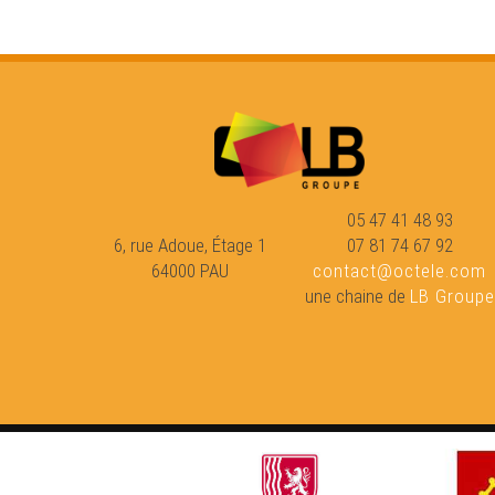
05 47 41 48 93
6, rue Adoue, Étage 1
07 81 74 67 92
64000 PAU
contact@octele.com
une chaine de
LB Groupe