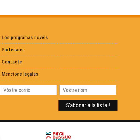
Eth foncionar d’ua rucha - Reportatge
Ua calandreta de 30 ans - Reportatge
Los programas novels
Los 30 ans de la calandreta de Lescar - Reportatge
Partenaris
Contacte
L'ABC del Saber - Reportatge
Mencions legalas
La Comanderia - Reportatge
La brasseria de l'Arrec - Reportatge
Una convencion sus l’ensenhament de l’occitan ? -
Reportatge