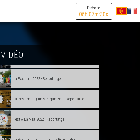
Reportatge
Dirècte
06
h:
07
m:
30
s
Los costumèrs deu Carnaval Biarnés - Reportatge
Gasconha Couture - Reportatge
 VIDÉO
Cants au Museum de Tolosa - Reportatge
La Passem 2022 - Reportatge
La Passem : Quin s'organiza ? - Reportatge
Hèst'A La Vila 2022 - Reportatge
La Passem que s'i torna ! - Reportatge