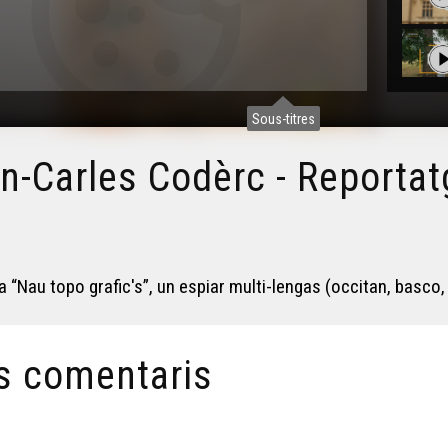
Sous-titres
an-Carles Codèrc - Reportat
“Nau topo grafic's”, un espiar multi-lengas (occitan, basco, 
s comentaris