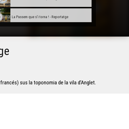
La Passem que s'i torna ! - Reportatge
La dictada de La Vaur - Reportatge
ge
Nau Topo grafic’s per Joan-Carles Codèrc -
Reportatge
L’Ostal d’Occitania - Reportatge
francés) sus la toponomia de la vila d’Anglet.
Elina, lo corpet de Nauta-Dordonha - Reportatge
“La vida” per Eric Fraj - Reportatge