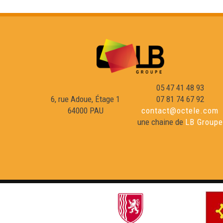
05 47 41 48 93
6, rue Adoue, Étage 1
07 81 74 67 92
64000 PAU
contact@octele.com
une chaine de
LB Groupe