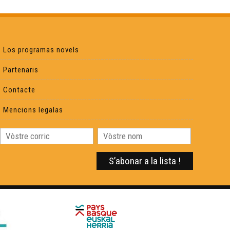
Radio Oloron en dangèr - Reportatge
Eth foncionar d’ua rucha - Reportatge
Los programas novels
Ua calandreta de 30 ans - Reportatge
Partenaris
Contacte
Los 30 ans de la calandreta de Lescar - Reportatge
Mencions legalas
L'ABC del Saber - Reportatge
La Comanderia - Reportatge
La brasseria de l'Arrec - Reportatge
Una convencion sus l’ensenhament de l’occitan ? -