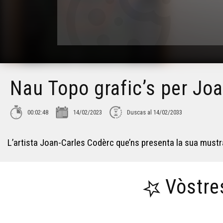
Nau Topo grafic’s per Jo
00:02:48
14/02/2023
Duscas al 14/02/2033
L’artista Joan-Carles Codèrc que’ns presenta la sua mustra 
Vòstre