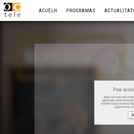
ACUÈLH
PROGRAMAS
ACTUALITAT
Pour accéd
Nous utilisons des cooki
optimisée, votre choix es
modifier à tout moment dan
à gauche de cha