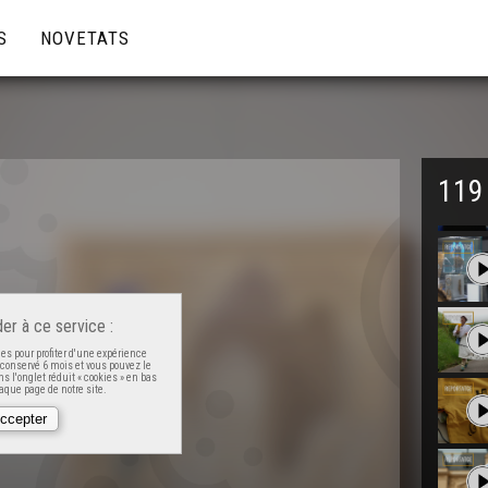
S
NOVETATS
119
er à ce service :
es pour profiter d'une expérience
t conservé 6 mois et vous pouvez le
s l'onglet réduit « cookies » en bas
que page de notre site.