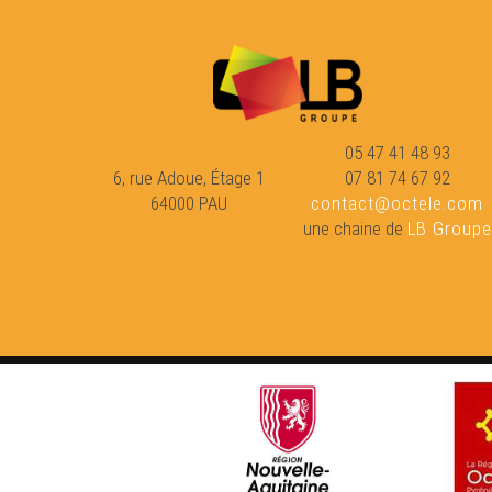
05 47 41 48 93
6, rue Adoue, Étage 1
07 81 74 67 92
64000 PAU
contact@octele.com
une chaine de
LB Groupe