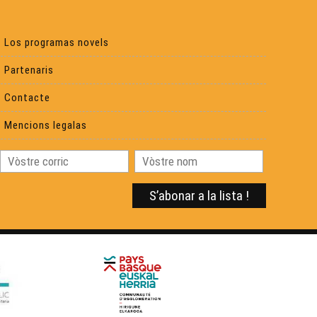
Lo prètz d'ua aulha
Los programas novels
Vrenhas, biò e Brexit
Partenaris
Contacte
Lo rambalh de la Sent Martin
Mencions legalas
Familha en lenga a Garlin
La formacion " Ensenhar"
Las Jornadas regionalas
Iniciativa Dus