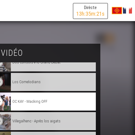
Mai de 68 - Testimònis 1/3
Dirècte
13
h:
35
m:
21
s
A la descobèrta deu CAP'ÒC
Agricultura : amb o sens produits fitosanitaris ?
 VIDÉO
Dos cònsols e lo Grand Débat
Los Comelodians
OC KAY - Macking OFF
Villegalhenc - Après los aigats