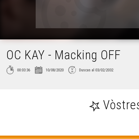
OC KAY - Macking OFF
00:03:36
10/08/2020
Duscas al 03/02/2032
Vòstre