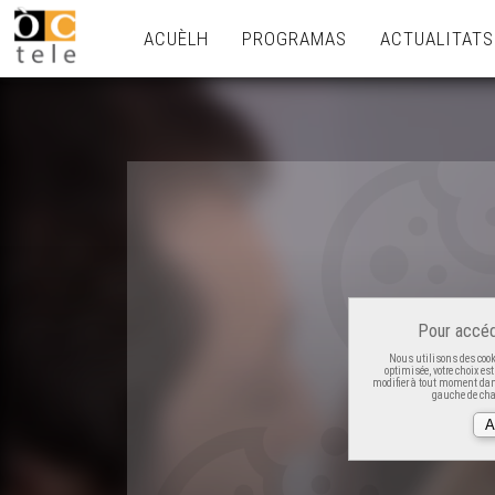
ACUÈLH
PROGRAMAS
ACTUALITATS
Pour accéd
Nous utilisons des cooki
optimisée, votre choix es
modifier à tout moment dans
gauche de cha