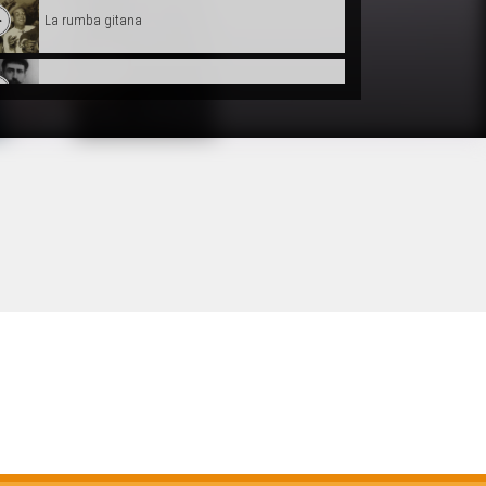
La rumba gitana
Laurenç Cavaliè e lo Caporal Bartàs
Lo Congrès
Jornada Occitana au licèu de Rabairac
Florant Mercadier - "L'Occitanie pour les Nuls"
Sent Seren - L'ensenhament de l'occitan
Sent Seren - Encontre amb Estève Clerc