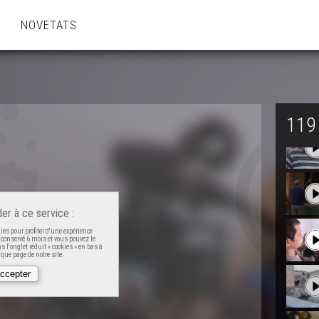
NOVETATS
119
er à ce service :
es pour profiter d'une expérience
t conservé 6 mois et vous pouvez le
 l'onglet réduit « cookies » en bas à
que page de notre site.