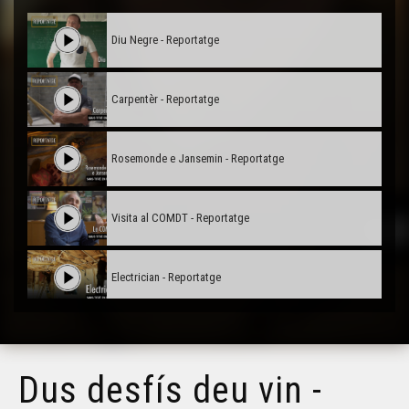
Diu Negre - Reportatge
Carpentèr - Reportatge
Rosemonde e Jansemin - Reportatge
Visita al COMDT - Reportatge
Electrician - Reportatge
Eth Funerarium dera Vath d'Aspa - Reportatge
Dus desfís deu vin -
Un jogaire de andbòl al Fénix - Reportatge