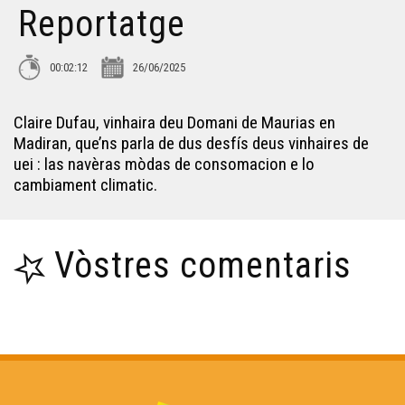
Reportatge
Ua formacion taus entervienents culturaus au CFPÒC -
Reportatge
00:02:12
26/06/2025
Dus desfís deu vin - Reportatge
Claire Dufau, vinhaira deu Domani de Maurias en
Madiran, que’ns parla de dus desfís deus vinhaires de
uei : las navèras mòdas de consomacion e lo
Linguatec-IA - Reportatge
cambiament climatic.
Vòstres comentaris