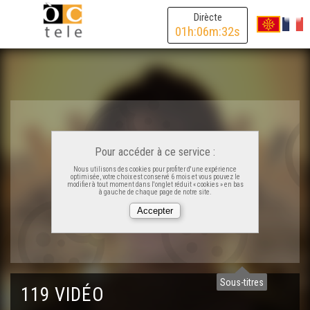
Dirècte
La brasseria de l'Arrec - Reportatge
01
h:
06
m:
32
s
Una convencion sus l’ensenhament de l’occitan ? -
Reportatge
Videojòc e stream en occitan - Reportatge
Pour accéder à ce service :
Les 700 ans dels Jòcs Florals - Reportatge
Nous utilisons des cookies pour profiter d'une expérience
optimisée, votre choix est conservé 6 mois et vous pouvez le
modifier à tout moment dans l'onglet réduit « cookies » en bas
à gauche de chaque page de notre site.
Lo DRAC - Dia de Recampament Aquitan deus
Calandrons - Reportatge
L'exposicion « Catars - Tolosa dins la Crotzada » -
Reportatge
Sous-titres
119 VIDÉO
Comemoracion de la Carta de las Libertats Comunalas
de Tolosa - Reportatge