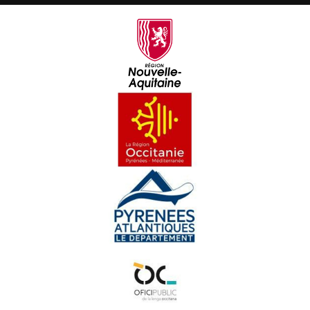
Rosemonde e Jansemin - Reportatge
Visita al COMDT - Reportatge
Electrician - Reportatge
Eth Funerarium dera Vath d'Aspa - Reportatge
Un jogaire de andbòl al Fénix - Reportatge
Ua formacion taus entervienents culturaus au CFPÒC -
Reportatge