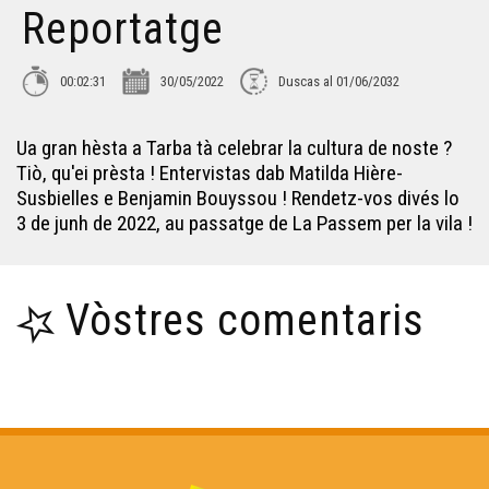
Reportatge
La Passem que s'i torna ! - Reportatge
00:02:31
30/05/2022
Duscas al 01/06/2032
La dictada de La Vaur - Reportatge
Ua gran hèsta a Tarba tà celebrar la cultura de noste ?
Tiò, qu'ei prèsta ! Entervistas dab Matilda Hière-
Nau Topo grafic’s per Joan-Carles Codèrc - Reportatge
Susbielles e Benjamin Bouyssou ! Rendetz-vos divés lo
3 de junh de 2022, au passatge de La Passem per la vila !
L’Ostal d’Occitania - Reportatge
Vòstres comentaris
Elina, lo corpet de Nauta-Dordonha - Reportatge
“La vida” per Eric Fraj - Reportatge
Radio Oloron en dangèr - Reportatge