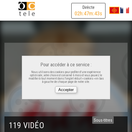
Dirècte
Francis Cabrel e la Calandreta de Peçac - Reportatge
02
h:
47
m:
43
s
L'improvisacion, une istòria anciana - Reportatge
Hestiv'Òc - Best-of
Lo Congrès Permanent de la Lenga Occitana, 10 ans -
Pour accéder à ce service :
REportatge
Nous utilisons des cookies pour profiter d'une expérience
optimisée, votre choix est conservé 6 mois et vous pouvez le
modifier à tout moment dans l'onglet réduit « cookies » en bas
à gauche de chaque page de notre site.
Hart Brut - Reportatge
La Ciutat : visita de François Bayrou - Reportatge
Sous-titres
Toponimia de las Pireneas - Reportatge
119 VIDÉO