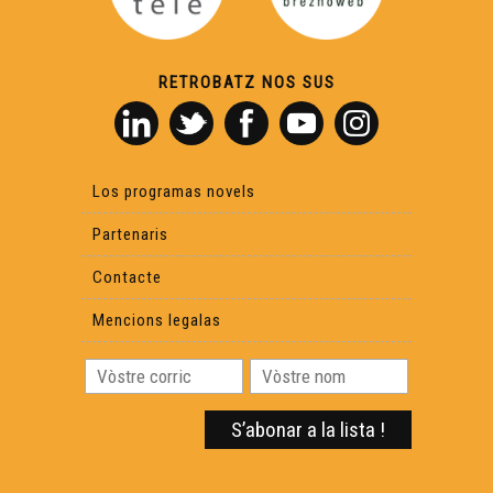
Videojòc e stream en occitan - Reportatge
RETROBATZ NOS SUS
Les 700 ans dels Jòcs Florals - Reportatge
Los programas novels
Lo DRAC - Dia de Recampament Aquitan deus
Calandrons - Reportatge
Partenaris
L'exposicion « Catars - Tolosa dins la Crotzada » -
Contacte
Reportatge
Mencions legalas
Comemoracion de la Carta de las Libertats Comunalas
de Tolosa - Reportatge
Diu Negre - Reportatge
Carpentèr - Reportatge