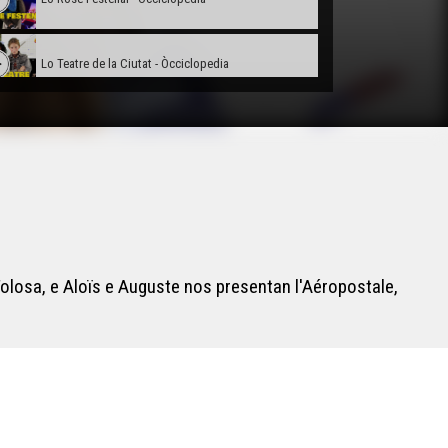
Lo Teatre de la Ciutat - Òcciclopedia
L'Estadi Jo Carabignac - Òcciclopedia
La corsa landesa - Òcciclopedia
La glèisa Sant-Martin - Òcciclopedia
 Tolosa, e Aloïs e Auguste nos presentan l'Aéropostale,
La Gastronomia Landesa - Òcciclopedia
L'Ecomusèu de Marquèsa - Òcciclopedia