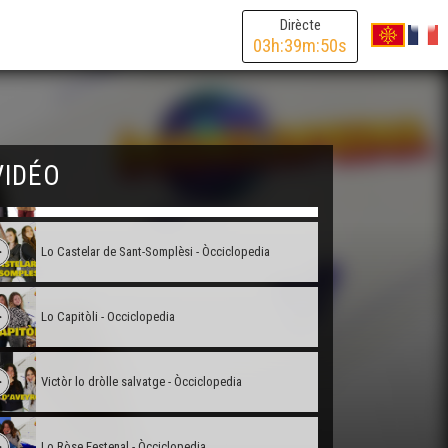
Dirècte
03
h:
39
m:
50
s
L'aigat de Moissac - Òcciclopedia
Lo Tambornet - Òcciclopedia
VIDÉO
L'Aeropostala - Òcciclopedia
Lo Castelar de Sant-Somplèsi - Òcciclopedia
Lo Capitòli - Occiclopedia
Victòr lo dròlle salvatge - Òcciclopedia
Lo Ròse Festenal - Òcciclopedia