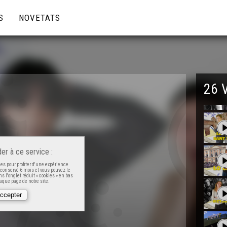
S
NOVETATS
26 
er à ce service :
es pour profiter d'une expérience
t conservé 6 mois et vous pouvez le
s l'onglet réduit « cookies » en bas
que page de notre site.