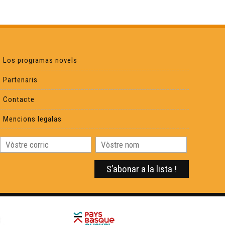
La Memòria de las Guèrras - Òcciclopedia
La Dauna deu Capulet - Òcciclopedia
Los programas novels
Lo Leberon - Òcciclopedia
Partenaris
Contacte
Lo Palais Gallien de Bordèu - Òccilcopedia
Mencions legalas
La Pòrta deu Calhau - Òcciclopedia
Lo Teatre Gran - Òcciclopedia
L'estadi Lescure - Òcciclopedia