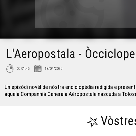
L'Aeropostala - Òcciclope
00:01:45
18/04/2025
Un episòdi novèl de nòstra enciclopèdia redigida e present
aquela Companhiá Generala Aéropostale nascuda a Tolosa e
Vòstre