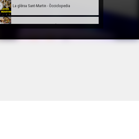
La glèisa Sant-Martin - Òcciclopedia
La Gastronomia Landesa - Òcciclopedia
L'Ecomusèu de Marquèsa - Òcciclopedia
La Memòria de las Guèrras - Òcciclopedia
La Dauna deu Capulet - Òcciclopedia
Lo Leberon - Òcciclopedia
Lo Palais Gallien de Bordèu - Òccilcopedia