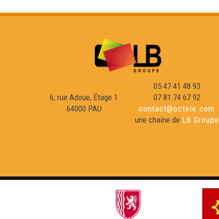
05 47 41 48 93
6, rue Adoue, Étage 1
07 81 74 67 92
64000 PAU
contact@octele.com
une chaine de
LB Groupe