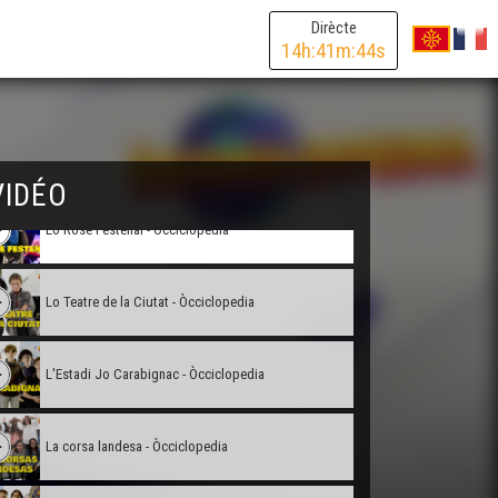
Lo Castelar de Sant-Somplèsi - Òcciclopedia
Dirècte
14
h:
41
m:
44
s
Lo Capitòli - Occiclopedia
Victòr lo dròlle salvatge - Òcciclopedia
VIDÉO
Lo Ròse Festenal - Òcciclopedia
Lo Teatre de la Ciutat - Òcciclopedia
L'Estadi Jo Carabignac - Òcciclopedia
La corsa landesa - Òcciclopedia