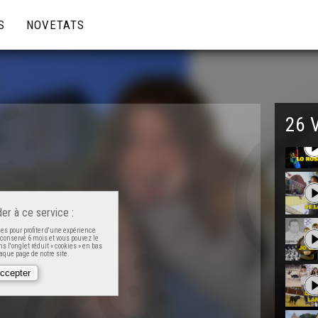
S
NOVETATS
26 
er à ce service :
es pour profiter d'une expérience
t conservé 6 mois et vous pouvez le
s l'onglet réduit « cookies » en bas
que page de notre site.