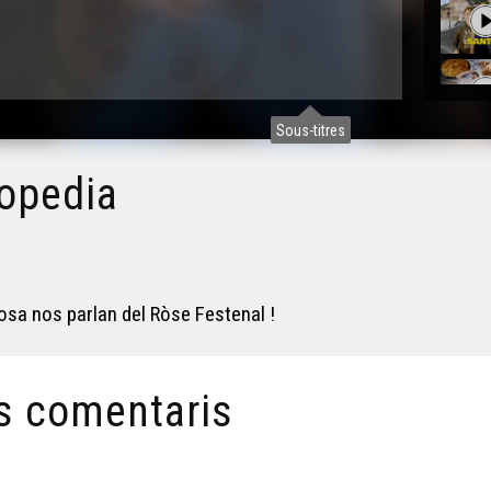
Sous-titres
lopedia
losa nos parlan del Ròse Festenal !
s comentaris