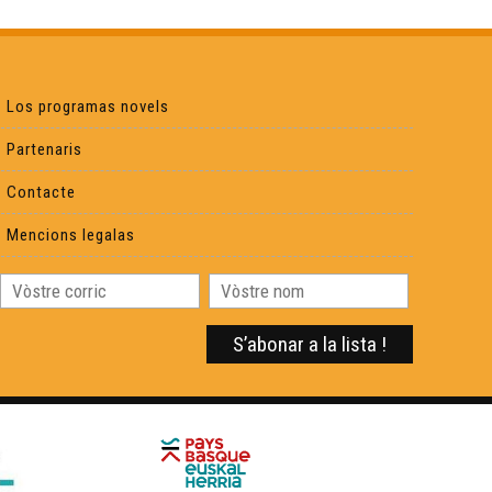
La Pòrta deu Calhau - Òcciclopedia
Lo Teatre Gran - Òcciclopedia
Los programas novels
Partenaris
L'estadi Lescure - Òcciclopedia
Contacte
Mencions legalas
La Festa de la Sent Joan - Òcciclopedia
Lo Brisa-Pè - Òcciclopedia
Lo Quilhon - Òcciclopedia
L'UBB - Òcciclopedia