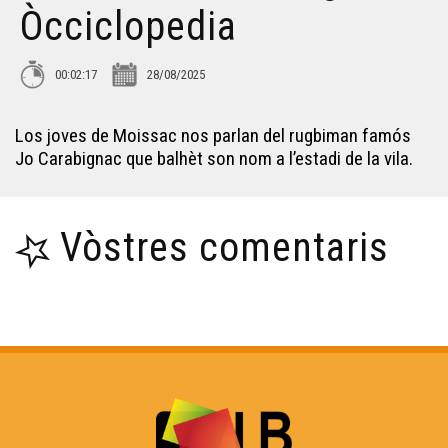
Òcciclopedia
Lo Leberon - Òcciclopedia
00:02:17
28/08/2025
Lo Palais Gallien de Bordèu - Òccilcopedia
Los joves de Moissac nos parlan del rugbiman famós
Jo Carabignac que balhèt son nom a l’estadi de la vila.
La Pòrta deu Calhau - Òcciclopedia
Lo Teatre Gran - Òcciclopedia
Vòstres comentaris
L'estadi Lescure - Òcciclopedia
La Festa de la Sent Joan - Òcciclopedia
Lo Brisa-Pè - Òcciclopedia