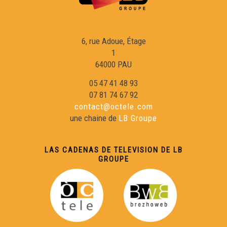
Lo Quilhon - Òcciclopedia
6, rue Adoue, Étage
L'UBB - Òcciclopedia
1
64000 PAU
05 47 41 48 93
Lo bacin d'Arcaishon - Òcciclopedia
07 81 74 67 92
contact@octele.com
Los canelats - Òcciclopedia
une chaine de
LB Groupe
LAS CADENAS DE TELEVISION DE LB
GROUPE