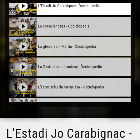
L'Estadi Jo Carabignac - Òcciclopedia
La corsa landesa - Òcciclopedia
La glèisa Sant-Martin - Òcciclopedia
La Gastronomia Landesa - Òcciclopedia
L'Ecomusèu de Marquèsa - Òcciclopedia
La Memòria de las Guèrras - Òcciclopedia
La Dauna deu Capulet - Òcciclopedia
L'Estadi Jo Carabignac -