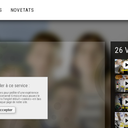
S
NOVETATS
26 
er à ce service :
es pour profiter d'une expérience
t conservé 6 mois et vous pouvez le
s l'onglet réduit « cookies » en bas
que page de notre site.