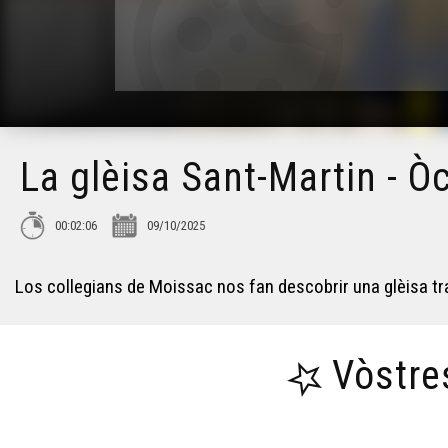
La glèisa Sant-Martin - Ò
00:02:06
09/10/2025
Los collegians de Moissac nos fan descobrir una glèisa tras 
Vòstre