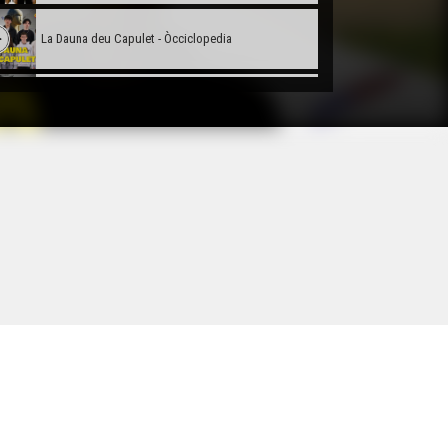
La Dauna deu Capulet - Òcciclopedia
Lo Leberon - Òcciclopedia
Lo Palais Gallien de Bordèu - Òccilcopedia
La Pòrta deu Calhau - Òcciclopedia
Lo Teatre Gran - Òcciclopedia
L'estadi Lescure - Òcciclopedia
La Festa de la Sent Joan - Òcciclopedia