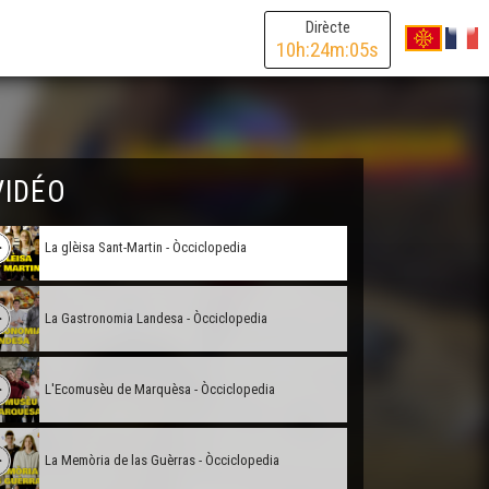
Dirècte
Lo Teatre de la Ciutat - Òcciclopedia
10
h:
24
m:
05
s
L'Estadi Jo Carabignac - Òcciclopedia
La corsa landesa - Òcciclopedia
VIDÉO
La glèisa Sant-Martin - Òcciclopedia
La Gastronomia Landesa - Òcciclopedia
L'Ecomusèu de Marquèsa - Òcciclopedia
La Memòria de las Guèrras - Òcciclopedia