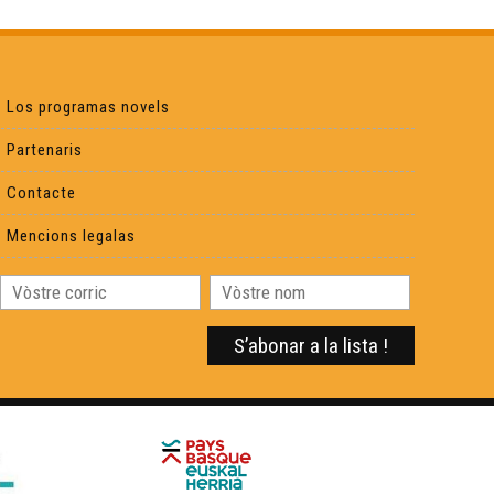
Lo Brisa-Pè - Òcciclopedia
Los programas novels
Lo Quilhon - Òcciclopedia
Partenaris
Contacte
L'UBB - Òcciclopedia
Mencions legalas
Lo bacin d'Arcaishon - Òcciclopedia
Los canelats - Òcciclopedia