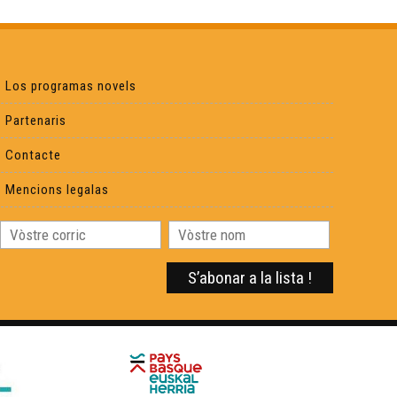
Lo Teatre Gran - Òcciclopedia
Los programas novels
L'estadi Lescure - Òcciclopedia
Partenaris
La Festa de la Sent Joan - Òcciclopedia
Contacte
Mencions legalas
Lo Brisa-Pè - Òcciclopedia
Lo Quilhon - Òcciclopedia
L'UBB - Òcciclopedia
Lo bacin d'Arcaishon - Òcciclopedia