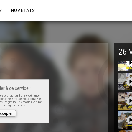
S
NOVETATS
26 
er à ce service :
es pour profiter d'une expérience
t conservé 6 mois et vous pouvez le
s l'onglet réduit « cookies » en bas
que page de notre site.