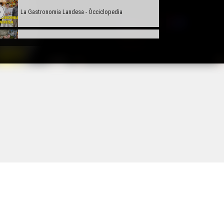
La Gastronomia Landesa - Òcciclopedia
L'Ecomusèu de Marquèsa - Òcciclopedia
La Memòria de las Guèrras - Òcciclopedia
La Dauna deu Capulet - Òcciclopedia
Lo Leberon - Òcciclopedia
Lo Palais Gallien de Bordèu - Òccilcopedia
La Pòrta deu Calhau - Òcciclopedia