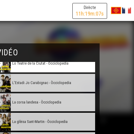
Lo Capitòli - Occiclopedia
Dirècte
11
h:
19
m:
07
s
Victòr lo dròlle salvatge - Òcciclopedia
Lo Ròse Festenal - Òcciclopedia
VIDÉO
Lo Teatre de la Ciutat - Òcciclopedia
L'Estadi Jo Carabignac - Òcciclopedia
La corsa landesa - Òcciclopedia
La glèisa Sant-Martin - Òcciclopedia