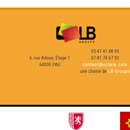
05 47 41 48 93
6, rue Adoue, Étage 1
07 81 74 67 92
64000 PAU
contact@octele.com
une chaine de
LB Groupe