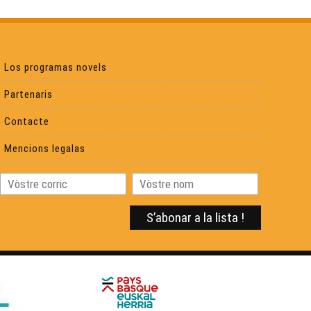
Laàs : Centre del monde ?
Los programas novels
Carcassona l'occitana
Partenaris
Contacte
Visita deu Castèth de Morlana
Mencions legalas
Adishatz & Co
Pastorala aussalesa
Hestiv'off
Sent Merd, petita comuna rurau