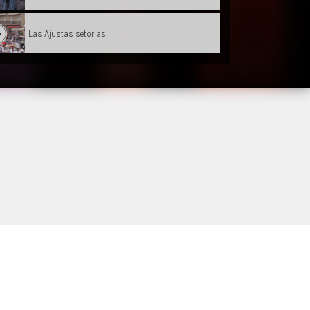
Las Ajustas setòrias
Alexis Quentin : Scenarista a Paris
Forum dels mestièrs
Conta'm : A la descobèrta deu doblatge
Hestiv'Òc
Castellers Catalans
Collegians e Roman nacionau