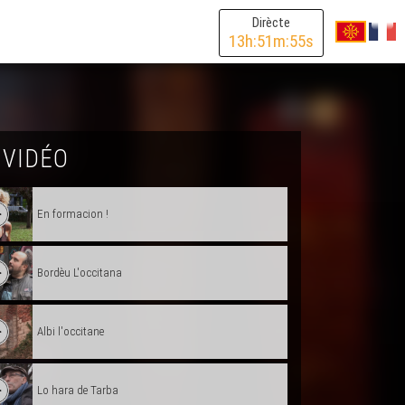
Dirècte
13
h:
51
m:
55
s
 VIDÉO
En formacion !
Bordèu L'occitana
Albi l'occitane
Lo hara de Tarba