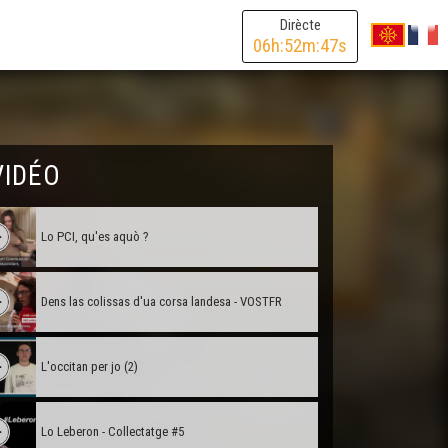
Dirècte
06
h:
52
m:
47
s
VIDÉO
Lo PCI, qu'es aquò ?
Dens las colissas d'ua corsa landesa - VOSTFR
L'occitan per jo (2)
Lo Leberon - Collectatge #5