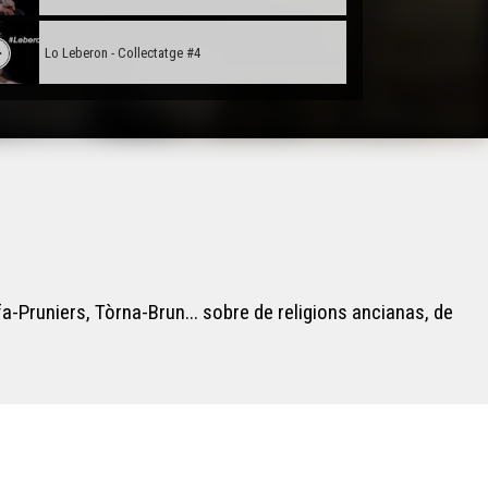
Lo Leberon - Collectatge #4
Lo Leberon - Collectatge #3
Lo Leberon - Collectatge #2
Lo Leberon - Collectatge #1
fa-Pruniers, Tòrna-Brun... sobre de religions ancianas, de
Carnaval Pelagrua
Lo bastit landés
L'ORS TV SHOW