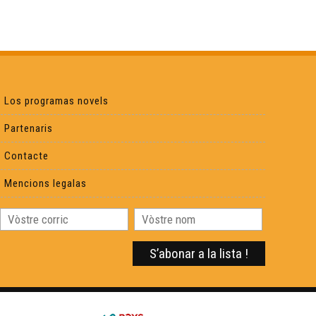
Obludam pas - Institut Beaupeyrat
L'òc per jo - Lo primtemps de l'arribèra
Los programas novels
Partenaris
Lilas Baradat-Decla - Reportatge Radio País
Contacte
Raphaël Blas - Reportatge Radio País
Mencions legalas
Chamin(s) de vita(s) - Nicolas Peuch
Viatge au Friol - Collègi de Samatan
Occitan 2.0 - Télé Buissonière