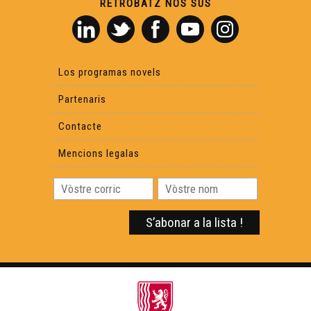
RETROBATZ NOS SUS
Causas que hèn paur
Los programas novels
Lo Castèth de Montanèr - Reportatge
Partenaris
Contacte
Mencions legalas