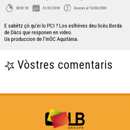
00:02:18
31/01/2018
Duscas al 15/03/2030
Carnaval Pelagrua
E sabètz çò qu'ei lo PCI ? Los eslhèves deu licèu Borda
de Dàcs que responen en video.
Lo bastit landés
Ua produccion de l'InÒC Aquitània.
L'ORS TV SHOW
Vòstres comentaris
Obludam pas - Institut Beaupeyrat
L'òc per jo - Lo primtemps de l'arribèra
Lilas Baradat-Decla - Reportatge Radio País
Raphaël Blas - Reportatge Radio País