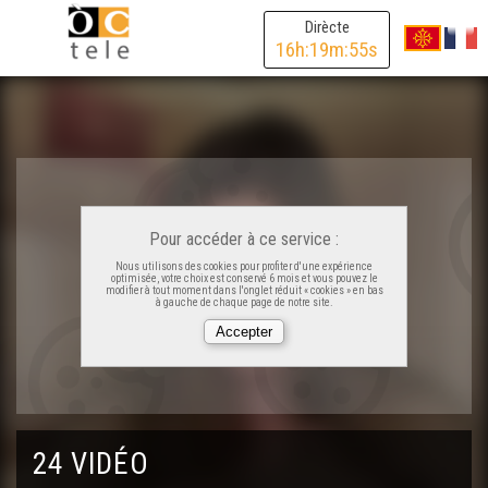
Dirècte
16
h:
19
m:
55
s
Pour accéder à ce service :
Nous utilisons des cookies pour profiter d'une expérience
optimisée, votre choix est conservé 6 mois et vous pouvez le
modifier à tout moment dans l'onglet réduit « cookies » en bas
à gauche de chaque page de notre site.
24 VIDÉO
Lo PCI, qu'es aquò ?