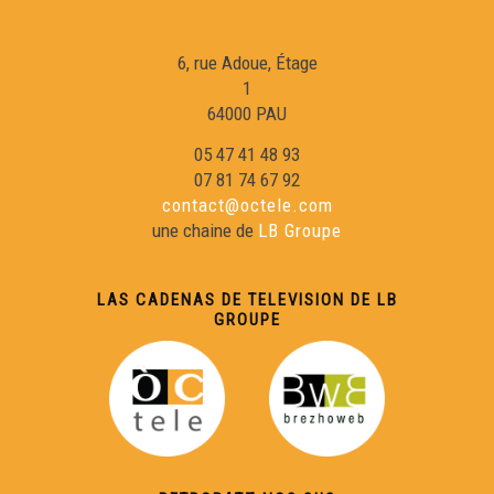
6, rue Adoue, Étage
Chamin(s) de vita(s) - Nicolas Peuch
1
64000 PAU
Viatge au Friol - Collègi de Samatan
05 47 41 48 93
07 81 74 67 92
contact@octele.com
Occitan 2.0 - Télé Buissonière
une chaine de
LB Groupe
Cercaires - Télé Buissonnière
LAS CADENAS DE TELEVISION DE LB
GROUPE
Reportatge Servici Civic - Susie Rey
Conferéncia a l'entorn deu lengatge shiulat d'Aas per
Philippe Biu
Reportatge Radio País - Lilas Baradat-Decla - Clinhada