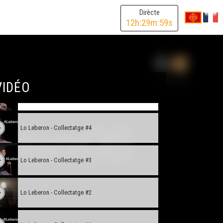
Dirècte
12
h:
29
m:
59
s
Dens las colissas d'ua corsa landesa - VOSTFR
L'occitan per jo (2)
VIDÉO
Lo Leberon - Collectatge #5
Lo Leberon - Collectatge #4
Lo Leberon - Collectatge #3
Lo Leberon - Collectatge #2