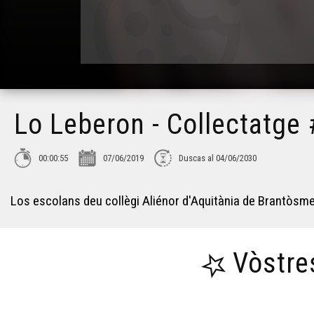
Lo Leberon - Collectatge
00:00:55
07/06/2019
Duscas al 04/06/2030
Los escolans deu collègi Aliénor d'Aquitània de Brantòsme
Vòstre