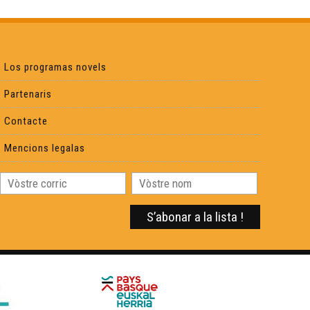
Raphaël Blas - Reportatge Radio País
Chamin(s) de vita(s) - Nicolas Peuch
Los programas novels
Partenaris
Viatge au Friol - Collègi de Samatan
Contacte
Occitan 2.0 - Télé Buissonière
Mencions legalas
Cercaires - Télé Buissonnière
Reportatge Servici Civic - Susie Rey
Conferéncia a l'entorn deu lengatge shiulat d'Aas
per Philippe Biu