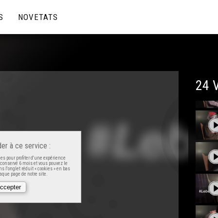
S
NOVETATS
24 
er à ce service :
es pour profiter d'une expérience
t conservé 6 mois et vous pouvez le
s l'onglet réduit « cookies » en bas
que page de notre site.