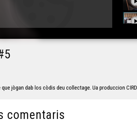
 #5
 que jògan dab los còdis deu collectage. Ua produccion CIRD
s comentaris