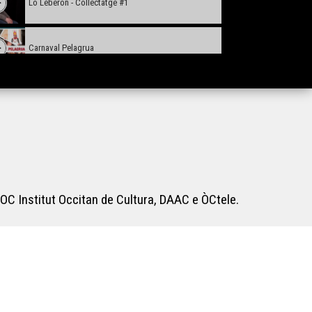
Lo Leberon - Collectatge #1
Carnaval Pelagrua
Lo bastit landés
L'ORS TV SHOW
Obludam pas - Institut Beaupeyrat
OC Institut Occitan de Cultura, DAAC e ÒCtele.
L'òc per jo - Lo primtemps de l'arribèra
Lilas Baradat-Decla - Reportatge Radio País