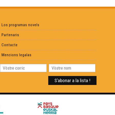
Chamin(s) de vita(s) - Nicolas Peuch
Viatge au Friol - Collègi de Samatan
Los programas novels
Partenaris
Occitan 2.0 - Télé Buissonière
Contacte
Cercaires - Télé Buissonnière
Mencions legalas
Reportatge Servici Civic - Susie Rey
Conferéncia a l'entorn deu lengatge shiulat d'Aas
per Philippe Biu
Reportatge Radio País - Lilas Baradat-Decla -
Clinhada