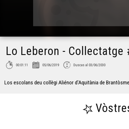
Lo Leberon - Collectatge
00:01:11
05/06/2019
Duscas al 03/06/2030
Los escolans deu collègi Aliénor d'Aquitània de Brantòsme
Vòstre