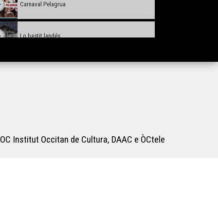
Carnaval Pelagrua
Lo bastit landés
L'ORS TV SHOW
Obludam pas - Institut Beaupeyrat
L'òc per jo - Lo primtemps de l'arribèra
OC Institut Occitan de Cultura, DAAC e ÒCtele
Lilas Baradat-Decla - Reportatge Radio País
Raphaël Blas - Reportatge Radio País