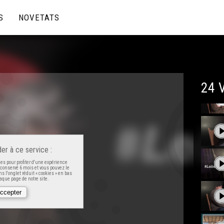
S
NOVETATS
24 
er à ce service :
es pour profiter d'une expérience
t conservé 6 mois et vous pouvez le
s l'onglet réduit « cookies » en bas
que page de notre site.