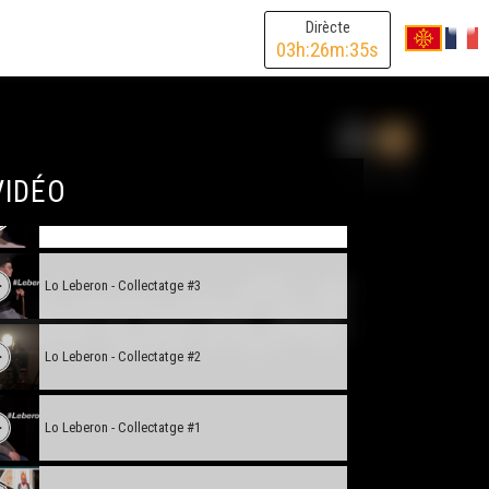
Dens las colissas d'ua corsa landesa - VOSTFR
Dirècte
03
h:
26
m:
35
s
L'occitan per jo (2)
Lo Leberon - Collectatge #5
VIDÉO
Lo Leberon - Collectatge #4
Lo Leberon - Collectatge #3
Lo Leberon - Collectatge #2
Lo Leberon - Collectatge #1