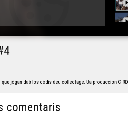
 #4
 que jògan dab los còdis deu collectage. Ua produccion CIRD
s comentaris