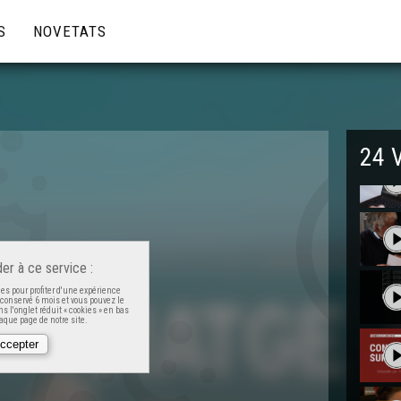
S
NOVETATS
24 
er à ce service :
es pour profiter d'une expérience
t conservé 6 mois et vous pouvez le
s l'onglet réduit « cookies » en bas
que page de notre site.