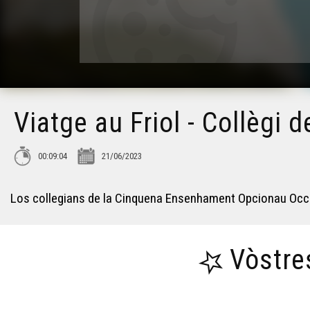
Viatge au Friol - Collègi
00:09:04
21/06/2023
Los collegians de la Cinquena Ensenhament Opcionau Occita
Vòstre