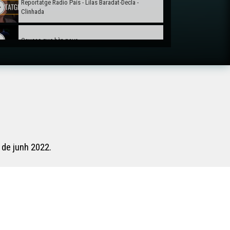
Reportatge Radio País - Lilas Baradat-Decla -
Clinhada
Causas que hèn paur
Lo Castèth de Montanèr - Reportatge
 de junh 2022.