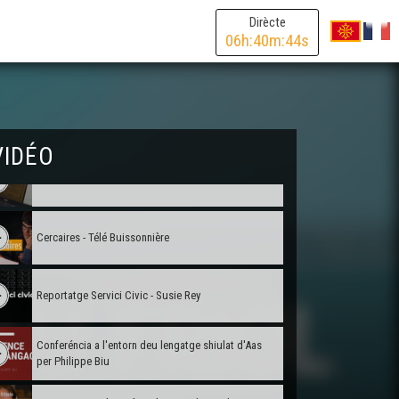
Raphaël Blas - Reportatge Radio País
Dirècte
06
h:
40
m:
44
s
Chamin(s) de vita(s) - Nicolas Peuch
Viatge au Friol - Collègi de Samatan
VIDÉO
Occitan 2.0 - Télé Buissonière
Cercaires - Télé Buissonnière
Reportatge Servici Civic - Susie Rey
Conferéncia a l'entorn deu lengatge shiulat d'Aas
per Philippe Biu