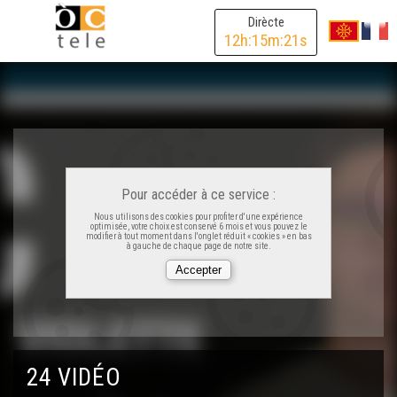
Dirècte
12
h:
15
m:
21
s
Pour accéder à ce service :
Nous utilisons des cookies pour profiter d'une expérience
optimisée, votre choix est conservé 6 mois et vous pouvez le
modifier à tout moment dans l'onglet réduit « cookies » en bas
à gauche de chaque page de notre site.
Lo PCI, qu'es aquò ?
Dens las colissas d'ua corsa landesa - VOSTFR
24 VIDÉO
L'occitan per jo (2)