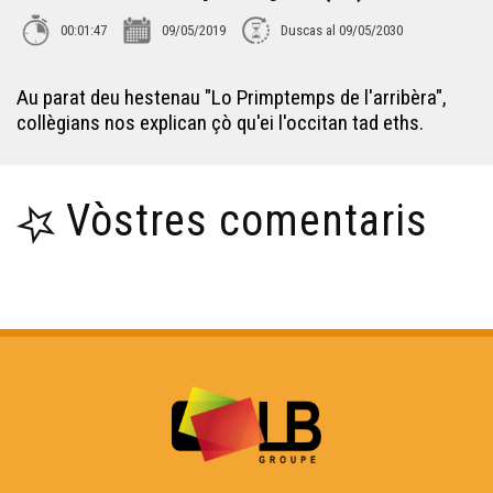
00:01:47
09/05/2019
Duscas al 09/05/2030
L'ORS TV SHOW
Au parat deu hestenau "Lo Primptemps de l'arribèra",
collègians nos explican çò qu'ei l'occitan tad eths.
Obludam pas - Institut Beaupeyrat
Vòstres comentaris
L'òc per jo - Lo primtemps de l'arribèra
Lilas Baradat-Decla - Reportatge Radio País
Raphaël Blas - Reportatge Radio País
Chamin(s) de vita(s) - Nicolas Peuch