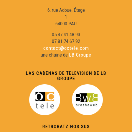
Viatge au Friol - Collègi de Samatan
6, rue Adoue, Étage
1
Occitan 2.0 - Télé Buissonière
64000 PAU
05 47 41 48 93
Cercaires - Télé Buissonnière
07 81 74 67 92
contact@octele.com
une chaine de
LB Groupe
Reportatge Servici Civic - Susie Rey
LAS CADENAS DE TELEVISION DE LB
Conferéncia a l'entorn deu lengatge shiulat d'Aas per
GROUPE
Philippe Biu
Reportatge Radio País - Lilas Baradat-Decla - Clinhada
Causas que hèn paur
RETROBATZ NOS SUS