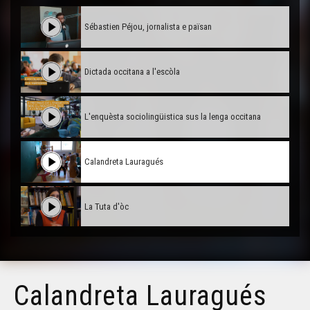
Sébastien Péjou, jornalista e païsan
Dictada occitana a l'escòla
L'enquèsta sociolingüistica sus la lenga occitana
Calandreta Lauragués
La Tuta d'òc
Macarel
Calandreta Lauragués
Lo marcat de Bedós