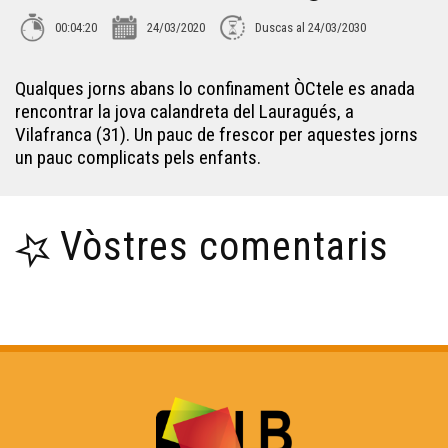
00:04:20
24/03/2020
Duscas al 24/03/2030
Aspa : lo retorn deus toristas ?
Qualques jorns abans lo confinament ÒCtele es anada
rencontrar la jova calandreta del Lauragués, a
Los panèls bilingües en Garona-Nauta
Vilafranca (31). Un pauc de frescor per aquestes jorns
un pauc complicats pels enfants.
L'Associacion per lo Manten d'una Agricultura Paisana
Vòstres comentaris
Ernest Gabard
Quan braman los cèrvis - Reportatge
Linguatec - Reportatge
Los circuits bracs en Bigòrra - Reportatge