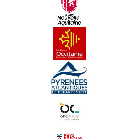
Massilia Sound System es de retorn ! - Reportatge
Francis Cabrel e la Calandreta de Peçac - Reportatge
L'improvisacion, une istòria anciana - Reportatge
Hestiv'Òc - Best-of
Lo Congrès Permanent de la Lenga Occitana, 10 ans -
REportatge
Hart Brut - Reportatge
La Ciutat : visita de François Bayrou - Reportatge