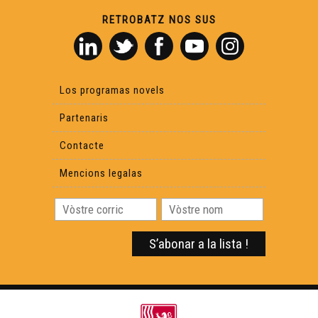
RETROBATZ NOS SUS
Los rescontres occitans de Tence
Téner un restaurant en 2021 - Reportatge
Los programas novels
Partenaris
L'espaci occitan carcinòl - Reportatge
Contacte
Mencions legalas
Lo Jaç - Reportatge
Radio Occitania, emission especiala al Bikini -
Reportatge
Total Festum - Reportatge