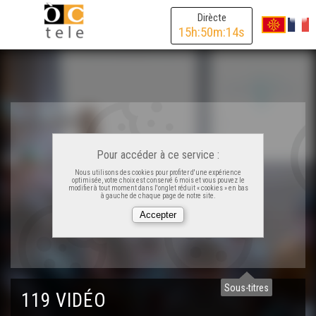
Dirècte
Lo prètz d'ua aulha
15
h:
50
m:
14
s
Vrenhas, biò e Brexit
Lo rambalh de la Sent Martin
Pour accéder à ce service :
Familha en lenga a Garlin
Nous utilisons des cookies pour profiter d'une expérience
optimisée, votre choix est conservé 6 mois et vous pouvez le
modifier à tout moment dans l'onglet réduit « cookies » en bas
à gauche de chaque page de notre site.
La formacion " Ensenhar"
Las Jornadas regionalas
Sous-titres
119 VIDÉO
Iniciativa Dus