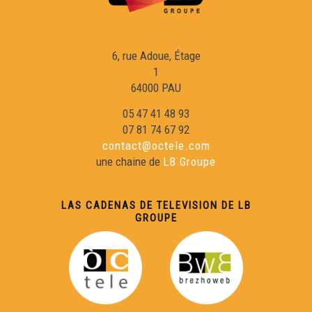
En cò vòstre : La Tiny House - Reportatge
6, rue Adoue, Étage
1
Un cònsol fàcia a la pandemia - Reportatge
64000 PAU
05 47 41 48 93
Juranson : l'annada d'un vinhèr - Reportatge
07 81 74 67 92
contact@octele.com
une chaine de
LB Groupe
Radio Oloron - Reportatge
LAS CADENAS DE TELEVISION DE LB
GROUPE
Grandir dab la cultura - Reportatge
L'Ostal Occitan de Vilafranca - Reportatge
La reobertura de la Topina - Reportatge