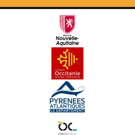
Mai de 68 - Testimònis 1/3
A la descobèrta deu CAP'ÒC
Agricultura : amb o sens produits fitosanitaris ?
Dos cònsols e lo Grand Débat
Los Comelodians
OC KAY - Macking OFF
Villegalhenc - Après los aigats