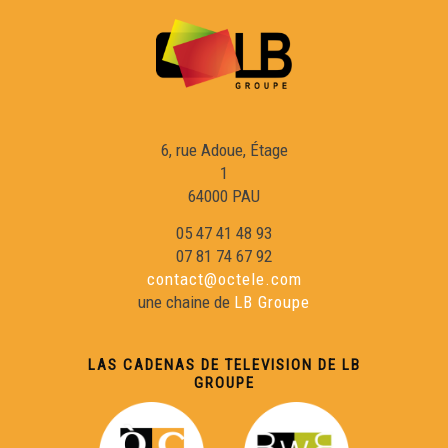
Adishatz & Co
Pastorala aussalesa
6, rue Adoue, Étage
1
Hestiv'off
64000 PAU
05 47 41 48 93
Sent Merd, petita comuna rurau
07 81 74 67 92
contact@octele.com
une chaine de
LB Groupe
Garas en dangèr ? L'exemple lemosin
LAS CADENAS DE TELEVISION DE LB
Mai de 68 - Testimònis 3/3
GROUPE
Mai de 68 - Testimònis 2/3