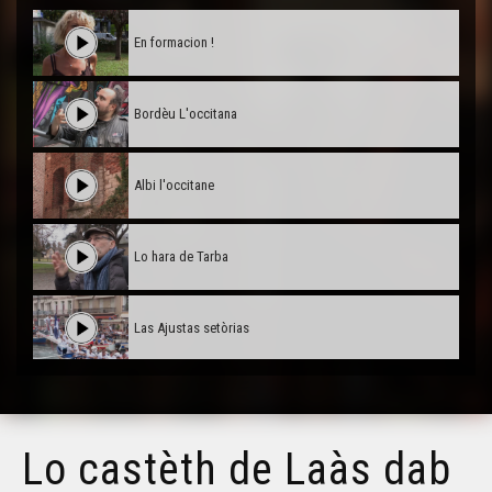
En formacion !
Bordèu L'occitana
Albi l'occitane
Lo hara de Tarba
Las Ajustas setòrias
Alexis Quentin : Scenarista a Paris
Lo castèth de Laàs dab
Forum dels mestièrs