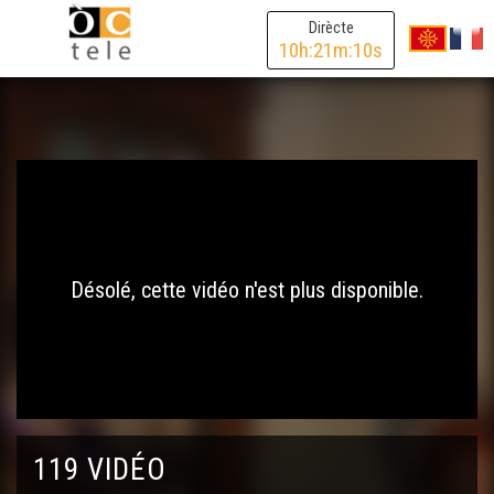
Dirècte
10
h:
21
m:
10
s
Désolé, cette vidéo n'est plus disponible.
119 VIDÉO