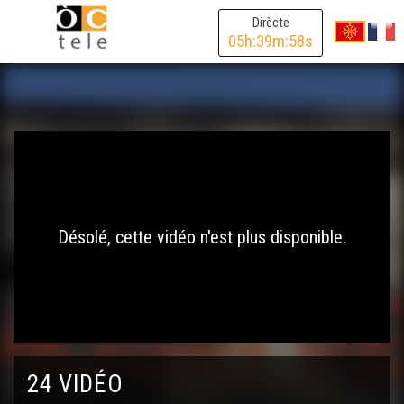
Dirècte
05
h:
39
m:
58
s
Désolé, cette vidéo n'est plus disponible.
24 VIDÉO