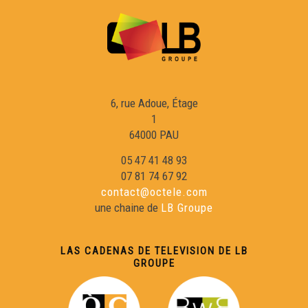
Raphaël Blas - Reportatge Radio País
Chamin(s) de vita(s) - Nicolas Peuch
6, rue Adoue, Étage
1
Viatge au Friol - Collègi de Samatan
64000 PAU
05 47 41 48 93
Occitan 2.0 - Télé Buissonière
07 81 74 67 92
contact@octele.com
une chaine de
LB Groupe
Cercaires - Télé Buissonnière
LAS CADENAS DE TELEVISION DE LB
Reportatge Servici Civic - Susie Rey
GROUPE
Conferéncia a l'entorn deu lengatge shiulat d'Aas per