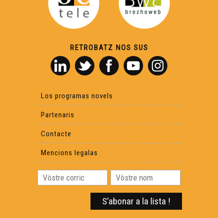
Philippe Biu
Reportatge Radio País - Lilas Baradat-Decla - Clinhada
RETROBATZ NOS SUS
Causas que hèn paur
Lo Castèth de Montanèr - Reportatge
Los programas novels
Partenaris
Contacte
Mencions legalas