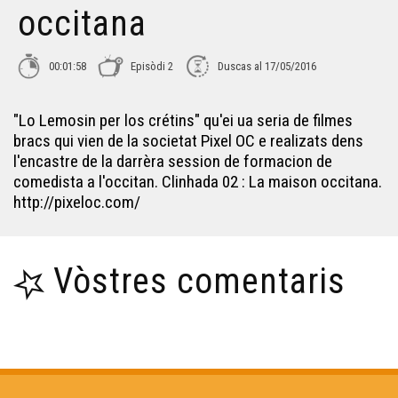
occitana
Lo Leberon - Collectatge #1
00:01:58
Episòdi 2
Duscas al 17/05/2016
Carnaval Pelagrua
"Lo Lemosin per los crétins" qu'ei ua seria de filmes
bracs qui vien de la societat Pixel OC e realizats dens
Lo bastit landés
l'encastre de la darrèra session de formacion de
comedista a l'occitan. Clinhada 02 : La maison occitana.
http://pixeloc.com/
L'ORS TV SHOW
Vòstres comentaris
Obludam pas - Institut Beaupeyrat
L'òc per jo - Lo primtemps de l'arribèra
Lilas Baradat-Decla - Reportatge Radio País