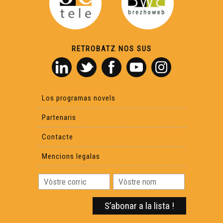
Philippe Biu
Reportatge Radio País - Lilas Baradat-Decla - Clinhada
RETROBATZ NOS SUS
Causas que hèn paur
Lo Castèth de Montanèr - Reportatge
Los programas novels
Partenaris
Contacte
Mencions legalas