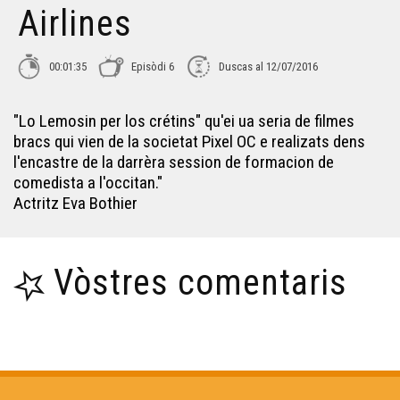
Airlines
Lo Leberon - Collectatge #1
00:01:35
Episòdi 6
Duscas al 12/07/2016
Carnaval Pelagrua
"Lo Lemosin per los crétins" qu'ei ua seria de filmes
bracs qui vien de la societat Pixel OC e realizats dens
Lo bastit landés
l'encastre de la darrèra session de formacion de
comedista a l'occitan."
Actritz Eva Bothier
L'ORS TV SHOW
Vòstres comentaris
Obludam pas - Institut Beaupeyrat
L'òc per jo - Lo primtemps de l'arribèra
Lilas Baradat-Decla - Reportatge Radio País