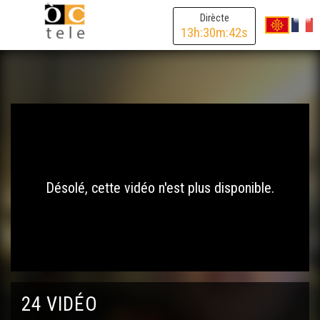
Dirècte
13
h:
30
m:
42
s
Désolé, cette vidéo n'est plus disponible.
24 VIDÉO