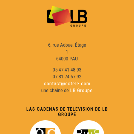
Raphaël Blas - Reportatge Radio País
Chamin(s) de vita(s) - Nicolas Peuch
6, rue Adoue, Étage
1
Viatge au Friol - Collègi de Samatan
64000 PAU
05 47 41 48 93
Occitan 2.0 - Télé Buissonière
07 81 74 67 92
contact@octele.com
une chaine de
LB Groupe
Cercaires - Télé Buissonnière
LAS CADENAS DE TELEVISION DE LB
Reportatge Servici Civic - Susie Rey
GROUPE
Conferéncia a l'entorn deu lengatge shiulat d'Aas per