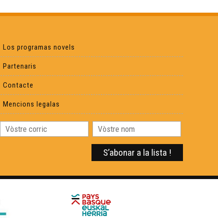
Ernest Gabard
Los programas novels
Quan braman los cèrvis - Reportatge
Partenaris
Contacte
Linguatec - Reportatge
Mencions legalas
Los circuits bracs en Bigòrra - Reportatge
En cò vòstre : La Tiny House - Reportatge
Un cònsol fàcia a la pandemia - Reportatge
Juranson : l'annada d'un vinhèr - Reportatge