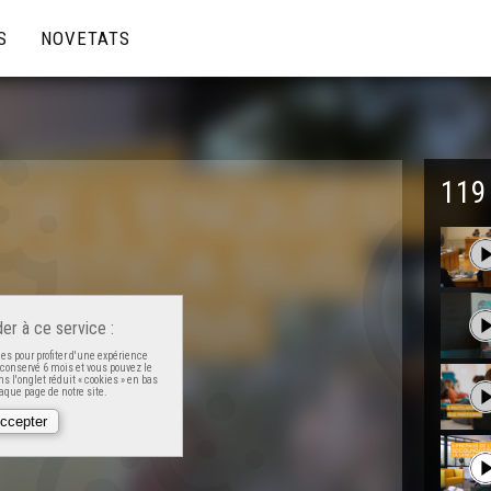
S
NOVETATS
119
er à ce service :
es pour profiter d'une expérience
t conservé 6 mois et vous pouvez le
s l'onglet réduit « cookies » en bas
que page de notre site.