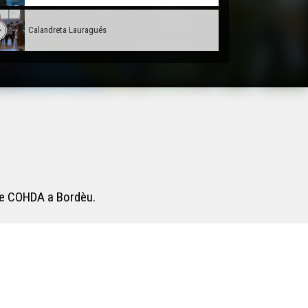
Calandreta Lauragués
La Tuta d'òc
Macarel
Lo marcat de Bedós
 de COHDA a Bordèu.
Aspa : lo retorn deus toristas ?
Los panèls bilingües en Garona-Nauta
L'Associacion per lo Manten d'una Agricultura
Paisana