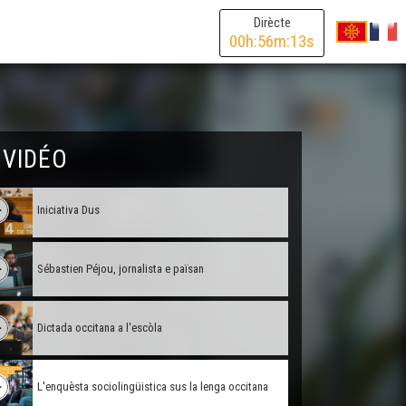
Dirècte
Familha en lenga a Garlin
00
h:
56
m:
13
s
La formacion " Ensenhar"
Las Jornadas regionalas
 VIDÉO
Iniciativa Dus
Sébastien Péjou, jornalista e païsan
Dictada occitana a l'escòla
L'enquèsta sociolingüistica sus la lenga occitana