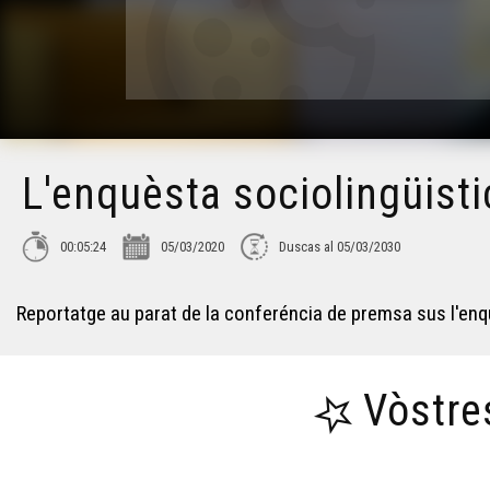
L'enquèsta sociolingüisti
00:05:24
05/03/2020
Duscas al 05/03/2030
Reportatge au parat de la conferéncia de premsa sus l'en
Vòstre