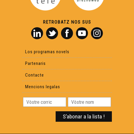
Philippe Biu
Reportatge Radio País - Lilas Baradat-Decla - Clinhada
RETROBATZ NOS SUS
Causas que hèn paur
Los programas novels
Lo Castèth de Montanèr - Reportatge
Partenaris
Contacte
Mencions legalas