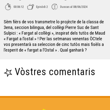
00:06:12
Episòdi 2
Duscas al 08/06/2024
Lo Leberon - Collectatge #1
Sèm fièrs de vos transmetre lo projècte de la classa de
3ena, seccion bilingua, del collègi Pierre Suc de Sant
Carnaval Pelagrua
Sulpici : « Fargat al collègi », inspirat dels tutòs de Maud
« Fargat a l’ostal » ! Per las setmanas venentas ÒCtele
Lo bastit landés
vos presentarà sa seleccion de cinc tutòs mais fisèls a
l’esperit de « fargat a l’Ostal » . Qual ganharà ?
L'ORS TV SHOW
Vòstres comentaris
Obludam pas - Institut Beaupeyrat
L'òc per jo - Lo primtemps de l'arribèra
Lilas Baradat-Decla - Reportatge Radio País