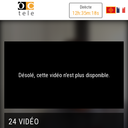
Dirècte
12
h:
35
m:
18
s
Désolé, cette vidéo n'est plus disponible.
24 VIDÉO