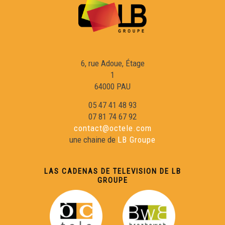
Raphaël Blas - Reportatge Radio País
Chamin(s) de vita(s) - Nicolas Peuch
6, rue Adoue, Étage
1
64000 PAU
Viatge au Friol - Collègi de Samatan
05 47 41 48 93
07 81 74 67 92
Occitan 2.0 - Télé Buissonière
contact@octele.com
une chaine de
LB Groupe
Cercaires - Télé Buissonnière
LAS CADENAS DE TELEVISION DE LB
GROUPE
Reportatge Servici Civic - Susie Rey
Conferéncia a l'entorn deu lengatge shiulat d'Aas per