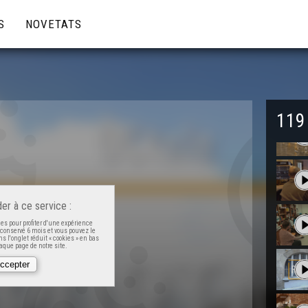
S
NOVETATS
119
er à ce service :
es pour profiter d'une expérience
t conservé 6 mois et vous pouvez le
s l'onglet réduit « cookies » en bas
que page de notre site.