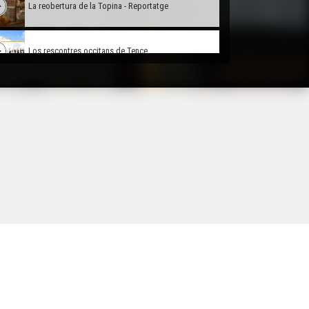
La reobertura de la Topina - Reportatge
Los rescontres occitans de Tence
Téner un restaurant en 2021 - Reportatge
L'espaci occitan carcinòl - Reportatge
Lo Jaç - Reportatge
Radio Occitania, emission especiala al Bikini -
Reportatge
Total Festum - Reportatge