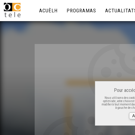
ACUÈLH
PROGRAMAS
ACTUALITAT
Pour accéd
Nous utilisons des cooki
optimisée, votre choix es
modifier à tout moment dan
à gauche de cha