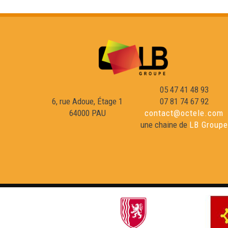
05 47 41 48 93
6, rue Adoue, Étage 1
07 81 74 67 92
64000 PAU
contact@octele.com
une chaine de
LB Groupe