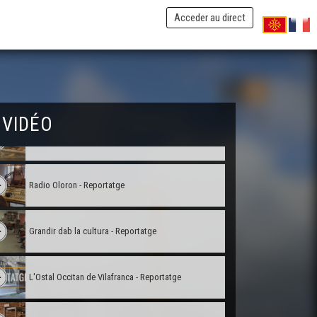
Los circuits bracs en Bigòrra - Reportatge
Acceder au direct
En cò vòstre : La Tiny House - Reportatge
Un cònsol fàcia a la pandemia - Reportatge
 VIDÉO
Juranson : l'annada d'un vinhèr - Reportatge
Radio Oloron - Reportatge
Grandir dab la cultura - Reportatge
L'Ostal Occitan de Vilafranca - Reportatge