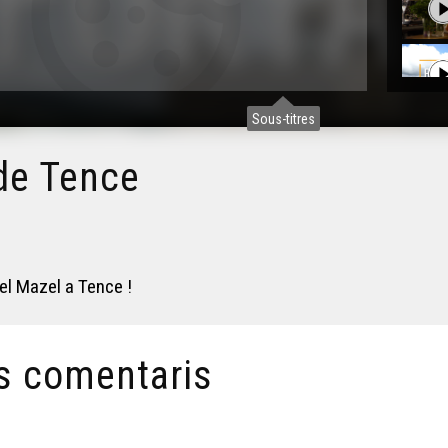
Sous-titres
de Tence
el Mazel a Tence !
s comentaris