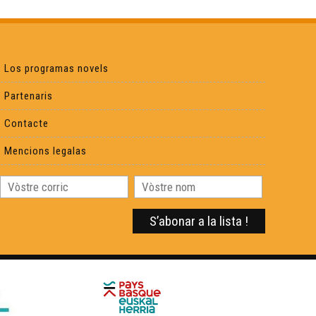
Massilia Sound System es de retorn ! - Reportatge
Francis Cabrel e la Calandreta de Peçac - Reportatge
Los programas novels
Partenaris
L'improvisacion, une istòria anciana - Reportatge
Contacte
Hestiv'Òc - Best-of
Mencions legalas
Lo Congrès Permanent de la Lenga Occitana, 10 ans -
REportatge
Hart Brut - Reportatge
La Ciutat : visita de François Bayrou - Reportatge