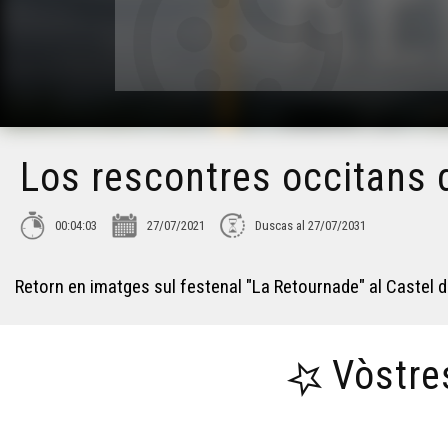
Los rescontres occitans 
00:04:03
27/07/2021
Duscas al 27/07/2031
Retorn en imatges sul festenal "La Retournade" al Castel d
Vòstre