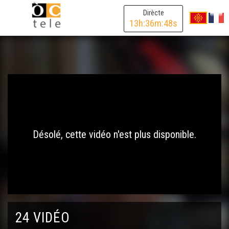
Dirècte
13
h:
36
m:
48
s
Désolé, cette vidéo n'est plus disponible.
24 VIDÉO