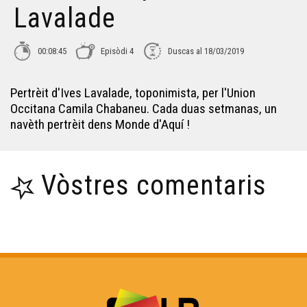
Lavalade
Lo Leberon - Collectatge #1
00:08:45
Episòdi 4
Duscas al 18/03/2019
Carnaval Pelagrua
Pertrèit d'Ives Lavalade, toponimista, per l'Union
Occitana Camila Chabaneu. Cada duas setmanas, un
Lo bastit landés
navèth pertrèit dens Monde d'Aquí !
L'ORS TV SHOW
Vòstres comentaris
Obludam pas - Institut Beaupeyrat
L'òc per jo - Lo primtemps de l'arribèra
Lilas Baradat-Decla - Reportatge Radio País