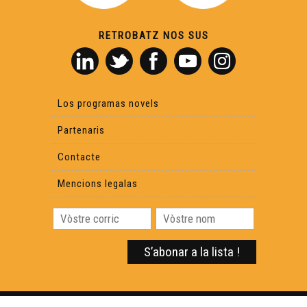
Philippe Biu
RETROBATZ NOS SUS
Reportatge Radio País - Lilas Baradat-Decla - Clinhada
Causas que hèn paur
Los programas novels
Partenaris
Lo Castèth de Montanèr - Reportatge
Contacte
Mencions legalas