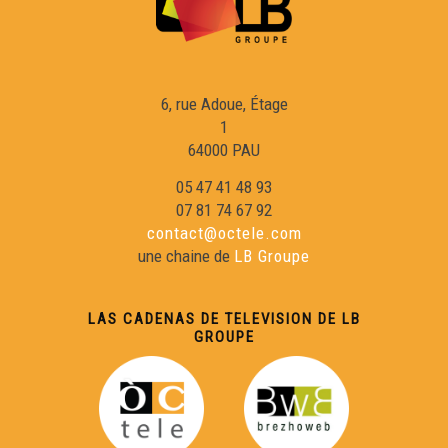
Raphaël Blas - Reportatge Radio País
6, rue Adoue, Étage
Chamin(s) de vita(s) - Nicolas Peuch
1
64000 PAU
Viatge au Friol - Collègi de Samatan
05 47 41 48 93
07 81 74 67 92
contact@octele.com
Occitan 2.0 - Télé Buissonière
une chaine de
LB Groupe
Cercaires - Télé Buissonnière
LAS CADENAS DE TELEVISION DE LB
GROUPE
Reportatge Servici Civic - Susie Rey
Conferéncia a l'entorn deu lengatge shiulat d'Aas per