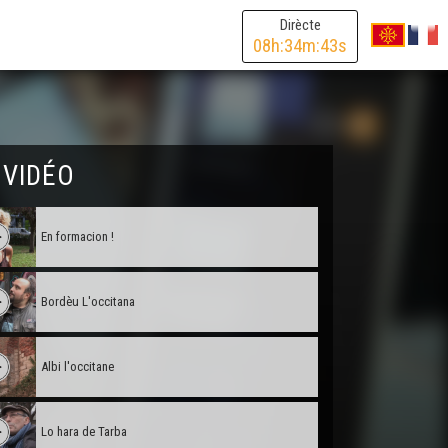
Dirècte
08
h:
34
m:
43
s
 VIDÉO
En formacion !
Bordèu L'occitana
Albi l'occitane
Lo hara de Tarba