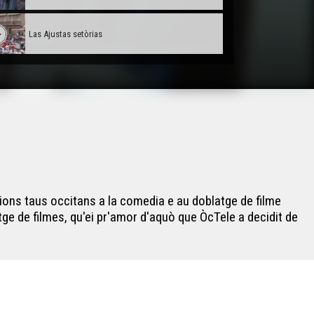
Las Ajustas setòrias
Alexis Quentin : Scenarista a Paris
Forum dels mestièrs
Conta'm : A la descobèrta deu doblatge
ons taus occitans a la comedia e au doblatge de filme
ge de filmes, qu'ei pr'amor d'aquò que ÒcTele a decidit de
Hestiv'Òc
Castellers Catalans
Collegians e Roman nacionau