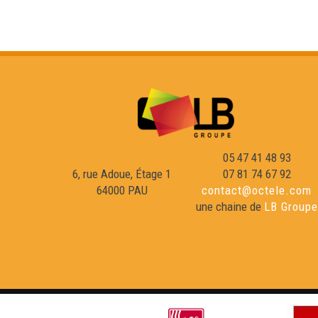
05 47 41 48 93
6, rue Adoue, Étage 1
07 81 74 67 92
64000 PAU
contact@octele.com
une chaine de
LB Groupe