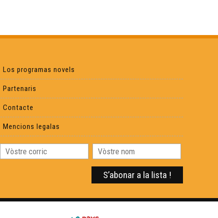
Laàs : Centre del monde ?
Carcassona l'occitana
Los programas novels
Partenaris
Visita deu Castèth de Morlana
Contacte
Adishatz & Co
Mencions legalas
Pastorala aussalesa
Hestiv'off
Sent Merd, petita comuna rurau