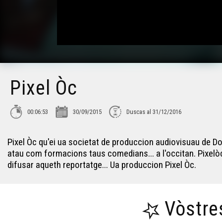
Pixel Òc
00:06:53
30/09/2015
Duscas al 31/12/2016
Pixel Òc qu'ei ua societat de produccion audiovisuau de D
atau com formacions taus comedians... a l'occitan. Pixelòc
difusar aqueth reportatge... Ua produccion Pixel Òc.
Vòstre