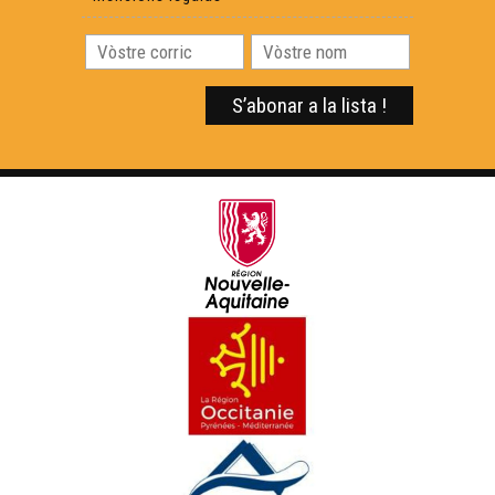
ÒC Kay - Lemòtges
ÒC Kay - Pèira-Bufièra
ÒC Kay - La porcelana
ÒC Kay - Briva
ÒC kay - Best-òf