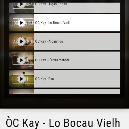
ÒC Kay - Aigas Bonas
ÒC Kay - Lo Bocau Vielh
ÒC Kay - Arcaishon
ÒC Kay - L'arriu merdèr
ÒC Kay - Pau
ÒC Kay - Sendòs
ÒC Kay - Champagne Mouton
ÒC Kay - Lo Bocau Vielh