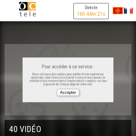
ÒC Kay - Confolenç
Dirècte
16
h:
44
m:
21
s
ÒC Kay - Bordèu
ÒC Kay - Capberton
ÒC Kay - Lo mascaret
Pour accéder à ce service :
Nous utilisons des cookies pour profiter d'une expérience
optimisée, votre choix est conservé 6 mois et vous pouvez le
ÒC Kay - D'acs
modifier à tout moment dans l'onglet réduit « cookies » en bas
à gauche de chaque page de notre site.
ÒC Kay - Salias-de-Bearn
ÒC Kay - Las Lanas
40 VIDÉO