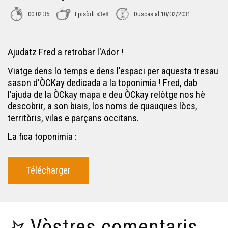
ÒC Kay - Perigòrd
00:02:35
Episòdi s3e8
Duscas al 10/02/2031
ÒC Kay - Cròs-Manhon
Ajudatz Fred a retrobar l'Ador !
Viatge dens lo temps e dens l'espaci per aquesta tresau
ÒC Kay - La termièra de l'òc e de l'oil
sason d'ÒCKay dedicada a la toponimia ! Fred, dab
l’ajuda de la ÒCkay mapa e deu ÒCkay relòtge nos hè
descobrir, a son biais, los noms de quauques lòcs,
ÒC Kay - Chancelada
territòris, vilas e parçans occitans.
La fica toponimia :
ÒC Kay - Montsegur
Télécharger
ÒC Kay - Los noms en -AC
ÒC Kay - Castelnau
Vòstres comentaris