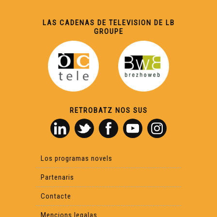
ÒC Kay - Cròc
LAS CADENAS DE TELEVISION DE LB
GROUPE
ÒC Kay - Miuvachas
Òc Kay - Ventadorn
RETROBATZ NOS SUS
ÒC Kay - País de Santria
ÒC KAY - Tula
Los programas novels
ÒC Kay - La teulièra
Partenaris
Contacte
ÒC Kay - Chaslus-Chabròl
Mencions legalas