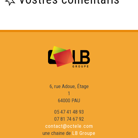
ÒC Kay - Brageirac
OC Kay - Vilanuèva d'Òut
ÒC Kay - Agen
ÒC Kay - Sentaralha
6, rue Adoue, Étage
ÒC Kay - País de las Serras
1
64000 PAU
ÒC Kay - Crosenc
05 47 41 48 93
07 81 74 67 92
contact@octele.com
ÒC Kay - Garait
une chaine de
LB Groupe