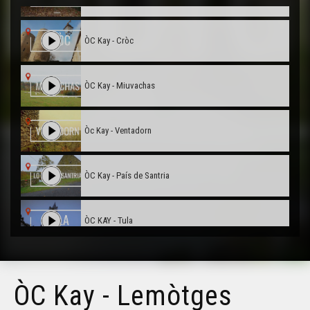
ÒC Kay - Cròc
ÒC Kay - Miuvachas
Òc Kay - Ventadorn
ÒC Kay - País de Santria
ÒC KAY - Tula
ÒC Kay - La teulièra
ÒC Kay - Lemòtges