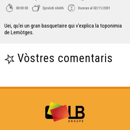
ÒC Kay - Chaslus-Chabròl
00:03:03
Episòdi s3e36
Duscas al 02/11/2031
ÒC Kay - Lemòtges
Uei, qu'ei un gran basquetaire qui v'explica la toponimia
de Lemòtges.
ÒC Kay - Pèira-Bufièra
Vòstres comentaris
ÒC Kay - La porcelana
ÒC Kay - Briva
ÒC kay - Best-òf