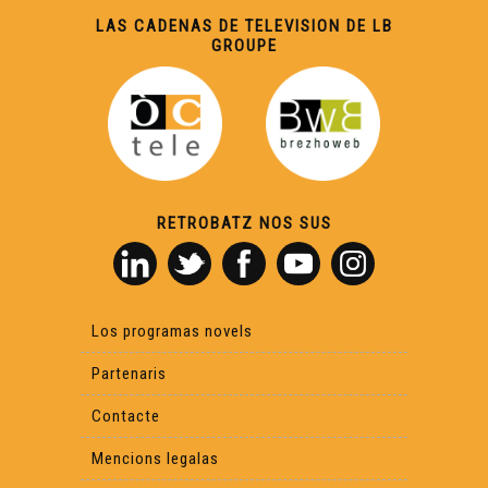
ÒC Kay - Sentaralha
LAS CADENAS DE TELEVISION DE LB
GROUPE
ÒC Kay - País de las Serras
ÒC Kay - Crosenc
RETROBATZ NOS SUS
ÒC Kay - Garait
ÒC Kay - Cròc
Los programas novels
ÒC Kay - Miuvachas
Partenaris
Contacte
Òc Kay - Ventadorn
Mencions legalas