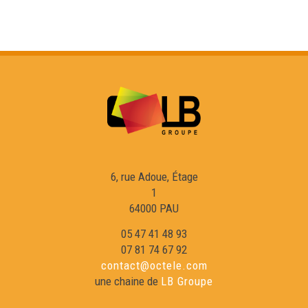
ÒC Kay - Chancelada
ÒC Kay - Montsegur
ÒC Kay - Los noms en -AC
ÒC Kay - Castelnau
6, rue Adoue, Étage
ÒC Kay - Brageirac
1
64000 PAU
OC Kay - Vilanuèva d'Òut
05 47 41 48 93
07 81 74 67 92
contact@octele.com
ÒC Kay - Agen
une chaine de
LB Groupe