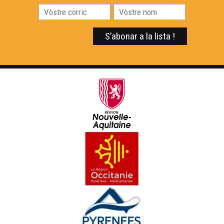
ÒC Kay - País de Santria
ÒC KAY - Tula
ÒC Kay - La teulièra
ÒC Kay - Chaslus-Chabròl
ÒC Kay - Lemòtges
ÒC Kay - Pèira-Bufièra
ÒC Kay - La porcelana