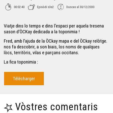
ÒC Kay - L'arriu merdèr
00:02:40
Episòdi s3e2
Duscas al 30/12/2030
ÒC Kay - Pau
Viatje dins lo temps e dins l'espaci per aquela tresena
sason d'ÒCKay dedicada a la toponimia !
ÒC Kay - Sendòs
Fred, amb l’ajuda de la ÒCkay mapa e del ÒCkay relòtge.
nos fa descobrir, a son biais, los noms de qualques
ÒC Kay - Champagne Mouton
lòcs, territòris, vilas e parçans occitans.
La fica toponimia :
ÒC Kay - Perigòrd
Télécharger
ÒC Kay - Cròs-Manhon
ÒC Kay - La termièra de l'òc e de l'oil
Vòstres comentaris