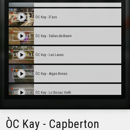
ÒC Kay - D'acs
ÒC Kay - Salias-de-Bearn
ÒC Kay - Las Lanas
ÒC Kay - Aigas Bonas
ÒC Kay - Lo Bocau Vielh
ÒC Kay - Arcaishon
ÒC Kay - Capberton