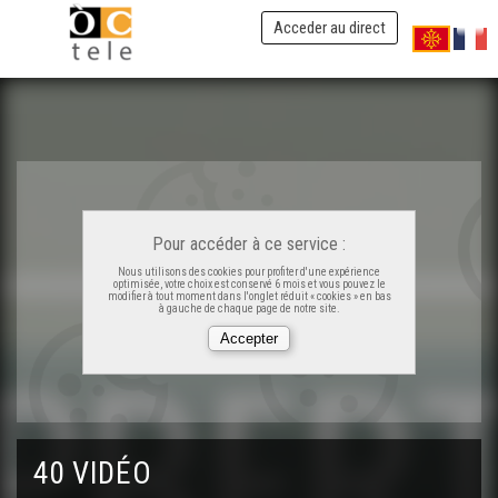
Acceder au direct
Pour accéder à ce service :
Nous utilisons des cookies pour profiter d'une expérience
ÒC Kay - Confolenç
optimisée, votre choix est conservé 6 mois et vous pouvez le
modifier à tout moment dans l'onglet réduit « cookies » en bas
à gauche de chaque page de notre site.
ÒC Kay - Bordèu
ÒC Kay - Capberton
40 VIDÉO
ÒC Kay - Lo mascaret