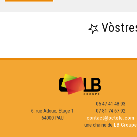
Vòstre
05 47 41 48 93
6, rue Adoue, Étage 1
07 81 74 67 92
64000 PAU
contact@octele.com
une chaine de
LB Groupe