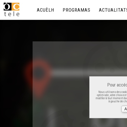
ACUÈLH
PROGRAMAS
ACTUALITAT
Pour accéd
Nous utilisons des cooki
optimisée, votre choix es
modifier à tout moment dan
à gauche de cha