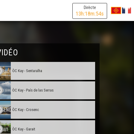
Dirècte
ÒC Kay - Brageirac
13
h:
18
m:
54
s
OC Kay - Vilanuèva d'Òut
VIDÉO
ÒC Kay - Agen
ÒC Kay - Sentaralha
ÒC Kay - País de las Serras
ÒC Kay - Crosenc
ÒC Kay - Garait