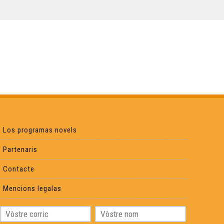
ÒC Kay - Lemòtges
ÒC Kay - Pèira-Bufièra
ÒC Kay - La porcelana
ÒC Kay - Briva
Los programas novels
Partenaris
ÒC kay - Best-òf
Contacte
Mencions legalas