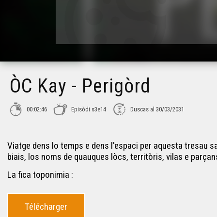
ÒC Kay - Perigòrd
00:02:46
Episòdi s3e14
Duscas al 30/03/2031
Viatge dens lo temps e dens l'espaci per aquesta tresau s
biais, los noms de quauques lòcs, territòris, vilas e parçan
La fica toponimia :
Télécharger