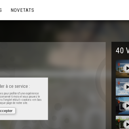
S
NOVETATS
40 
er à ce service :
es pour profiter d'une expérience
t conservé 6 mois et vous pouvez le
s l'onglet réduit « cookies » en bas
que page de notre site.