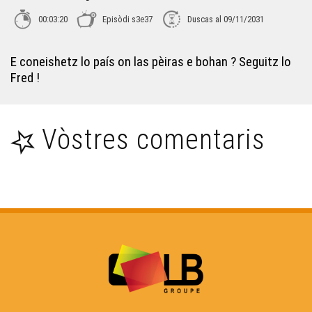
00:03:20
Episòdi s3e37
Duscas al 09/11/2031
ÒC Kay - Chaslus-Chabròl
E coneishetz lo país on las pèiras e bohan ? Seguitz lo
Fred !
ÒC Kay - Lemòtges
Vòstres comentaris
ÒC Kay - Pèira-Bufièra
ÒC Kay - La porcelana
ÒC Kay - Briva
ÒC kay - Best-òf