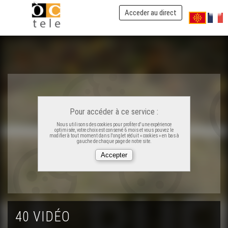
Acceder au direct
ÒC Kay - Castelnau
ÒC Kay - Brageirac
OC Kay - Vilanuèva d'Òut
Pour accéder à ce service :
ÒC Kay - Agen
Nous utilisons des cookies pour profiter d'une expérience
optimisée, votre choix est conservé 6 mois et vous pouvez le
modifier à tout moment dans l'onglet réduit « cookies » en bas à
gauche de chaque page de notre site.
ÒC Kay - Sentaralha
ÒC Kay - País de las Serras
40 VIDÉO
ÒC Kay - Crosenc