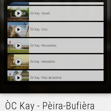
ÒC Kay - Garait
ÒC Kay - Cròc
ÒC Kay - Miuvachas
Òc Kay - Ventadorn
ÒC Kay - País de Santria
ÒC KAY - Tula
ÒC Kay - Pèira-Bufièra
ÒC Kay - La teulièra