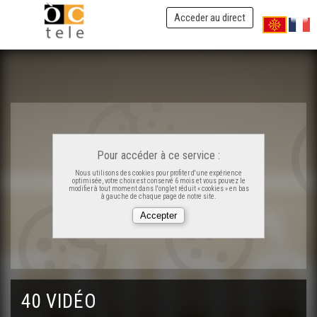
ÒC Kay - Bordèu
Acceder au direct
ÒC Kay - Capberton
ÒC Kay - Lo mascaret
ÒC Kay - D'acs
Pour accéder à ce service :
Nous utilisons des cookies pour profiter d'une expérience
optimisée, votre choix est conservé 6 mois et vous pouvez le
modifier à tout moment dans l'onglet réduit « cookies » en bas
ÒC Kay - Salias-de-Bearn
à gauche de chaque page de notre site.
ÒC Kay - Las Lanas
ÒC Kay - Aigas Bonas
40 VIDÉO