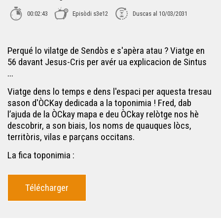
ÒC Kay - Cròs-Manhon
00:02:43
Episòdi s3e12
Duscas al 10/03/2031
ÒC Kay - La termièra de l'òc e de l'oil
Perqué lo vilatge de Sendòs e s'apèra atau ? Viatge en
56 davant Jesus-Cris per avér ua explicacion de Sintus
...
ÒC Kay - Chancelada
Viatge dens lo temps e dens l'espaci per aquesta tresau
sason d'ÒCKay dedicada a la toponimia ! Fred, dab
ÒC Kay - Montsegur
l’ajuda de la ÒCkay mapa e deu ÒCkay relòtge nos hè
descobrir, a son biais, los noms de quauques lòcs,
territòris, vilas e parçans occitans.
ÒC Kay - Los noms en -AC
La fica toponimia :
ÒC Kay - Castelnau
Télécharger
ÒC Kay - Brageirac