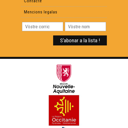
Contacte
Mencions legalas
ÒC Kay - Pèira-Bufièra
ÒC Kay - La porcelana
ÒC Kay - Briva
ÒC kay - Best-òf