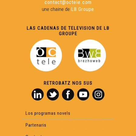
contact@octele.com
une chaine de
LB Groupe
ÒC Kay - Miuvachas
LAS CADENAS DE TELEVISION DE LB
Òc Kay - Ventadorn
GROUPE
ÒC Kay - País de Santria
ÒC KAY - Tula
RETROBATZ NOS SUS
ÒC Kay - La teulièra
ÒC Kay - Chaslus-Chabròl
Los programas novels
Partenaris
ÒC Kay - Lemòtges