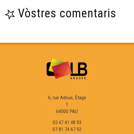
Vòstres comentaris
OC Kay - Vilanuèva d'Òut
ÒC Kay - Agen
ÒC Kay - Sentaralha
ÒC Kay - País de las Serras
ÒC Kay - Crosenc
6, rue Adoue, Étage
1
ÒC Kay - Garait
64000 PAU
05 47 41 48 93
ÒC Kay - Cròc
07 81 74 67 92