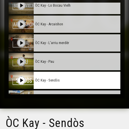
ÒC Kay - Lo Bocau Vielh
ÒC Kay - Arcaishon
ÒC Kay - L'arriu merdèr
ÒC Kay - Pau
ÒC Kay - Sendòs
ÒC Kay - Champagne Mouton
ÒC Kay - Perigòrd
ÒC Kay - Sendòs