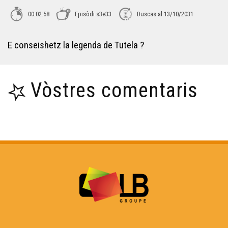
ÒC Kay - La porcelana
00:02:58
Episòdi s3e33
Duscas al 13/10/2031
ÒC Kay - Briva
E conseishetz la legenda de Tutela ?
ÒC kay - Best-òf
Vòstres comentaris