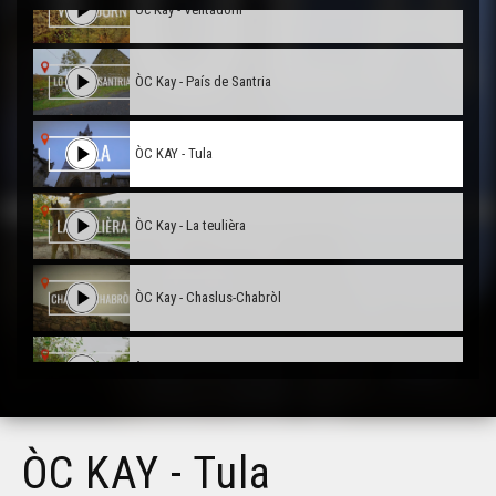
Òc Kay - Ventadorn
ÒC Kay - País de Santria
ÒC KAY - Tula
ÒC Kay - La teulièra
ÒC Kay - Chaslus-Chabròl
ÒC Kay - Lemòtges
ÒC Kay - Pèira-Bufièra
ÒC KAY - Tula