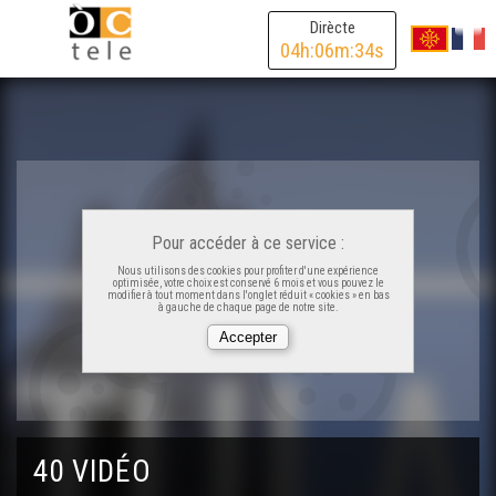
ÒC Kay - Agen
Dirècte
04
h:
06
m:
34
s
ÒC Kay - Sentaralha
ÒC Kay - País de las Serras
ÒC Kay - Crosenc
Pour accéder à ce service :
Nous utilisons des cookies pour profiter d'une expérience
optimisée, votre choix est conservé 6 mois et vous pouvez le
ÒC Kay - Garait
modifier à tout moment dans l'onglet réduit « cookies » en bas
à gauche de chaque page de notre site.
ÒC Kay - Cròc
ÒC Kay - Miuvachas
40 VIDÉO