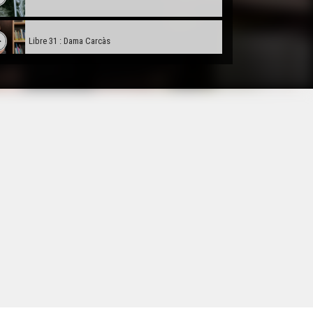
Libre 31 : Dama Carcàs
Libre 32 : Nomadas
Libre 33 : Lo Rossinhòl Argauhòl
Libre 34 : Vidas et engrenatges
Libre 35 : Tres pòbles de la lòna
Libre 36 : Les aventures du chevalier Jaufré