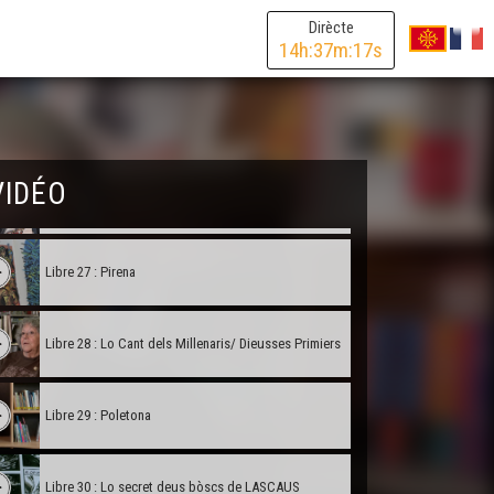
Dirècte
14
h:
37
m:
17
s
Libre 24 : Lo libre de Catòia
Libre 25 : L'Occitan
VIDÉO
Libre 26 : Lo libre dels grands jorns
Libre 27 : Pirena
Libre 28 : Lo Cant dels Millenaris/ Dieusses Primiers
Libre 29 : Poletona
Libre 30 : Lo secret deus bòscs de LASCAUS