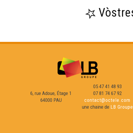
Vòstre
05 47 41 48 93
6, rue Adoue, Étage 1
07 81 74 67 92
64000 PAU
contact@octele.com
une chaine de
LB Groupe