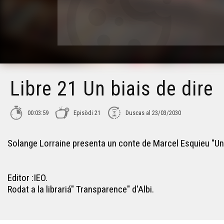
Libre 21 Un biais de dire
00:03:59
Episòdi 21
Duscas al 23/03/2030
Solange Lorraine presenta un conte de Marcel Esquieu "Un 
Editor :IEO.
Rodat a la librariá" Transparence" d'Albi.