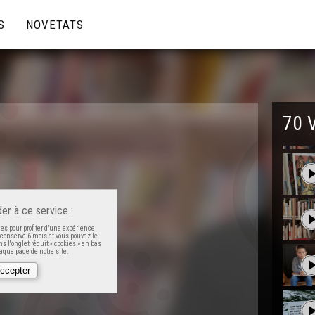
S
NOVETATS
70 
er à ce service :
es pour profiter d'une expérience
t conservé 6 mois et vous pouvez le
s l'onglet réduit « cookies » en bas
que page de notre site.