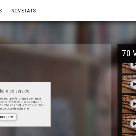
S
NOVETATS
70 
er à ce service :
es pour profiter d'une expérience
t conservé 6 mois et vous pouvez le
s l'onglet réduit « cookies » en bas
que page de notre site.