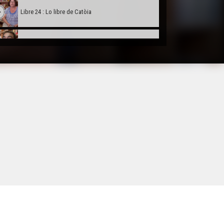
Libre 24 : Lo libre de Catòia
Libre 25 : L'Occitan
Libre 26 : Lo libre dels grands jorns
Libre 27 : Pirena
Libre 28 : Lo Cant dels Millenaris/ Dieusses Primiers
Libre 29 : Poletona
Libre 30 : Lo secret deus bòscs de LASCAUS