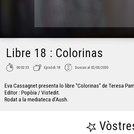
Libre 18 : Colorinas
00:02:33
Episòdi 18
Duscas al 02/03/2030
Eva Cassagnet presenta lo libre "Colorinas" de Teresa Pa
Editor : Popòia / Vistedit.
Rodat a la mediateca d'Aush.
Vòstre