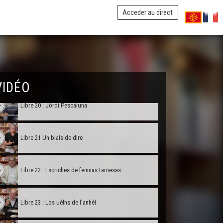
Libre 17 : Lo lop, lo diable e l'avesque
Acceder au direct
Libre 18 : Colorinas
Libre 19 : Del cròs a l'araire
VIDÉO
Libre 20 : Jòrdi Pescaluna
Libre 21 Un biais de dire
Libre 22 : Escriches de femnas tarnesas
Libre 23 : Los uèlhs de l'anhèl