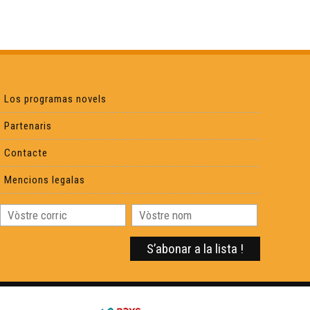
Libre 31 : Dama Carcàs
Libre 32 : Nomadas
Los programas novels
Libre 33 : Lo Rossinhòl Argauhòl
Partenaris
Contacte
Libre 34 : Vidas et engrenatges
Mencions legalas
Libre 35 : Tres pòbles de la lòna
Libre 36 : Les aventures du chevalier Jaufré
Libre 37 : Insularas