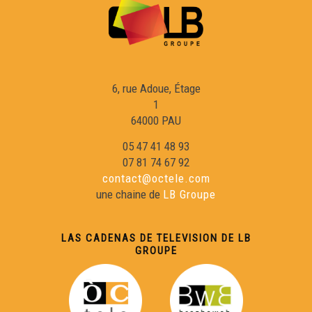
Libre 57 : Un paisan limosin dins las annadas 50
Libre 58: Le dire Guernica
6, rue Adoue, Étage
1
Libre 59 : Sorrom Borrom
64000 PAU
05 47 41 48 93
Libre 60 : Contes
07 81 74 67 92
contact@octele.com
une chaine de
LB Groupe
Libre 61 : Lo pacte
LAS CADENAS DE TELEVISION DE LB
Libre 62 : Miradour
GROUPE
Libre 63 : Ua camada en Italia