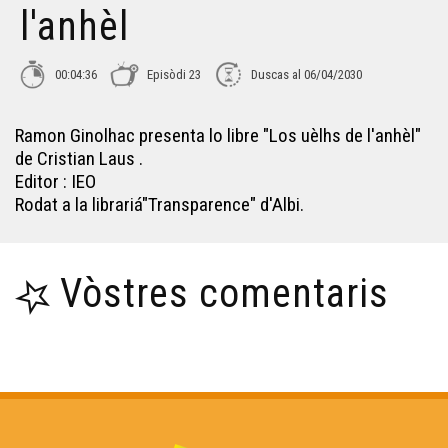
l'anhèl
Libre 50 : Coleras e retrachs
00:04:36
Episòdi 23
Duscas al 06/04/2030
Libre 51 : Antonio o la resisténcia
Ramon Ginolhac presenta lo libre "Los uèlhs de l'anhèl"
Libre 52 : Chaucidas dins los blats
de Cristian Laus .
Editor : IEO
Rodat a la librariá"Transparence" d'Albi.
Libre 53 : De Bruja a ciau
Libre 54 : Una ponhada d'estelas
Vòstres comentaris
Libre 55 : Grizzly-John
Libre 56 : Cronicas de Vent-li-bufa