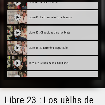
Libre 43 : A chara o crotz
Libre 44 : La brasa e lo Fuòc brandal
Libre 45 : Chaucidas dins los blats
Libre 46 : L'astronòm inagotable
libre 47 : De Rampalm a Guilhaneu
Libre 48 : Oeuvres choisies
Libre 49 : Muratel
Libre 23 : Los uèlhs de