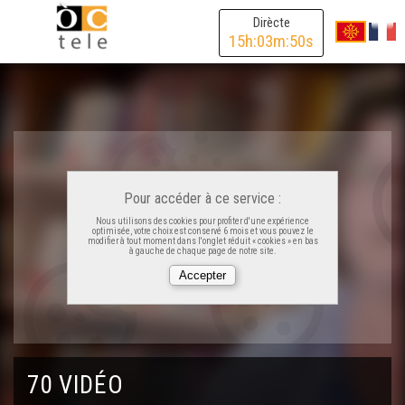
Libre 14 : Contes dels Balssàs
Dirècte
15
h:
03
m:
50
s
Libre 15 : Lo gatòt d'Elodia
Libre 16 : Bestiari
Libre 17 : Lo lop, lo diable e l'avesque
Pour accéder à ce service :
Nous utilisons des cookies pour profiter d'une expérience
optimisée, votre choix est conservé 6 mois et vous pouvez le
modifier à tout moment dans l'onglet réduit « cookies » en bas
Libre 18 : Colorinas
à gauche de chaque page de notre site.
Libre 19 : Del cròs a l'araire
Libre 20 : Jòrdi Pescaluna
70 VIDÉO