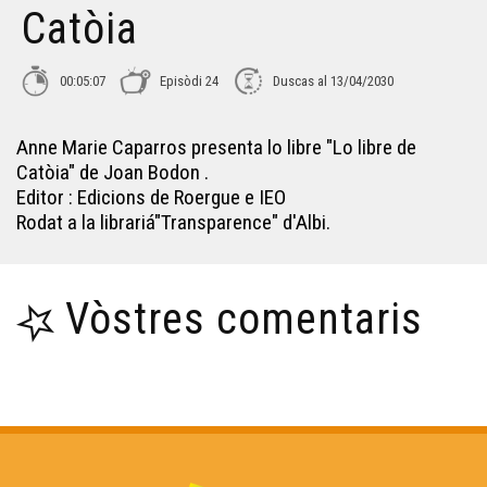
Catòia
Libre 28 : Lo Cant dels Millenaris/ Dieusses Primiers
00:05:07
Episòdi 24
Duscas al 13/04/2030
Libre 29 : Poletona
Anne Marie Caparros presenta lo libre "Lo libre de
Catòia" de Joan Bodon .
Libre 30 : Lo secret deus bòscs de LASCAUS
Editor : Edicions de Roergue e IEO
Rodat a la librariá"Transparence" d'Albi.
Libre 31 : Dama Carcàs
Vòstres comentaris
Libre 32 : Nomadas
Libre 33 : Lo Rossinhòl Argauhòl
Libre 34 : Vidas et engrenatges