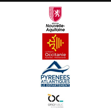
Libre 49 : Muratel
Libre 50 : Coleras e retrachs
Libre 51 : Antonio o la resisténcia
Libre 52 : Chaucidas dins los blats
Libre 53 : De Bruja a ciau
Libre 54 : Una ponhada d'estelas
Libre 55 : Grizzly-John