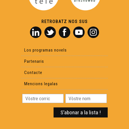
Libre 42 : L'occitan en guerre
RETROBATZ NOS SUS
Libre 43 : A chara o crotz
Libre 44 : La brasa e lo Fuòc brandal
Los programas novels
Partenaris
Libre 45 : Chaucidas dins los blats
Contacte
Mencions legalas
Libre 46 : L'astronòm inagotable
libre 47 : De Rampalm a Guilhaneu
Libre 48 : Oeuvres choisies