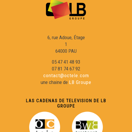
Libre 35 : Tres pòbles de la lòna
Libre 36 : Les aventures du chevalier Jaufré
6, rue Adoue, Étage
1
Libre 37 : Insularas
64000 PAU
05 47 41 48 93
Libre 38 : Las vaissas avián folhat
07 81 74 67 92
contact@octele.com
une chaine de
LB Groupe
Libre 39 : Per Camins
LAS CADENAS DE TELEVISION DE LB
Libre 40 : Lo grand secret de las bèstias e autres contes
GROUPE
Libre 41 : Verd Paradís