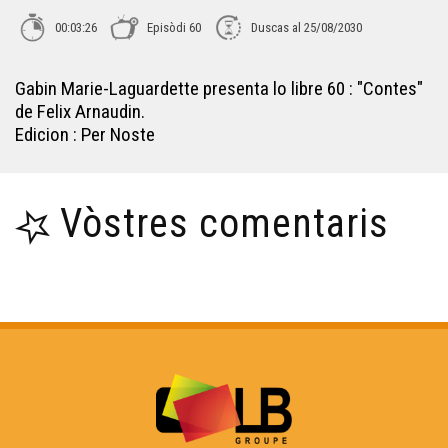
Libre 66 : Conte de Fèlix Arnaudin en bendas
00:03:26
Episòdi 60
Duscas al 25/08/2030
dessenhadas
Gabin Marie-Laguardette presenta lo libre 60 : "Contes"
Libre 67 : De las soritz e deus òmis
de Felix Arnaudin.
Edicion : Per Noste
Libre 68 : Que l'aperavan COLORADO
Vòstres comentaris
Libre 69 : Òbra poetica
Libre 70 : Sevdije