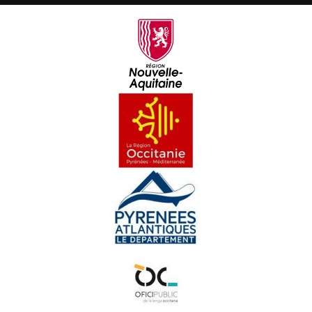
Libre 36 : Les aventures du chevalier Jaufré
Libre 37 : Insularas
Libre 38 : Las vaissas avián folhat
Libre 39 : Per Camins
Libre 40 : Lo grand secret de las bèstias e autres
contes
Libre 41 : Verd Paradís
Libre 42 : L'occitan en guerre