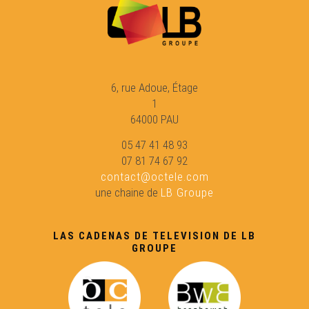
Libre 22 : Escriches de femnas tarnesas
Libre 23 : Los uèlhs de l'anhèl
6, rue Adoue, Étage
1
Libre 24 : Lo libre de Catòia
64000 PAU
05 47 41 48 93
Libre 25 : L'Occitan
07 81 74 67 92
contact@octele.com
une chaine de
LB Groupe
Libre 26 : Lo libre dels grands jorns
LAS CADENAS DE TELEVISION DE LB
Libre 27 : Pirena
GROUPE
Libre 28 : Lo Cant dels Millenaris/ Dieusses Primiers