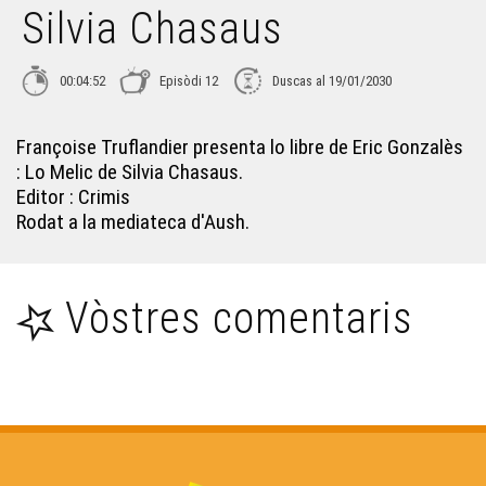
Silvia Chasaus
Libre 15 : Lo gatòt d'Elodia
00:04:52
Episòdi 12
Duscas al 19/01/2030
Libre 16 : Bestiari
Françoise Truflandier presenta lo libre de Eric Gonzalès
Libre 17 : Lo lop, lo diable e l'avesque
: Lo Melic de Silvia Chasaus.
Editor : Crimis
Rodat a la mediateca d'Aush.
Libre 18 : Colorinas
Vòstres comentaris
Libre 19 : Del cròs a l'araire
Libre 20 : Jòrdi Pescaluna
Libre 21 Un biais de dire