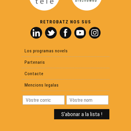
Libre 29 : Poletona
RETROBATZ NOS SUS
Libre 30 : Lo secret deus bòscs de LASCAUS
Libre 31 : Dama Carcàs
Los programas novels
Partenaris
Libre 32 : Nomadas
Contacte
Mencions legalas
Libre 33 : Lo Rossinhòl Argauhòl
Libre 34 : Vidas et engrenatges
Libre 35 : Tres pòbles de la lòna