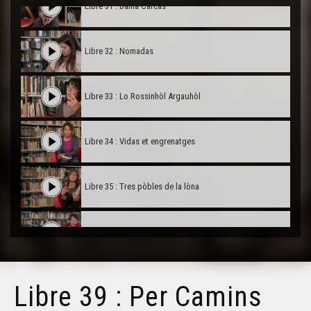
Libre 31 : Dama Carcàs
Libre 32 : Nomadas
Libre 33 : Lo Rossinhòl Argauhòl
Libre 34 : Vidas et engrenatges
Libre 35 : Tres pòbles de la lòna
Libre 36 : Les aventures du chevalier Jaufré
Libre 37 : Insularas
Libre 39 : Per Camins