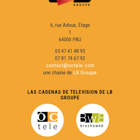
Libre 45 : Chaucidas dins los blats
6, rue Adoue, Étage
Libre 46 : L'astronòm inagotable
1
64000 PAU
libre 47 : De Rampalm a Guilhaneu
05 47 41 48 93
07 81 74 67 92
contact@octele.com
Libre 48 : Oeuvres choisies
une chaine de
LB Groupe
Libre 49 : Muratel
LAS CADENAS DE TELEVISION DE LB
GROUPE
Libre 50 : Coleras e retrachs
Libre 51 : Antonio o la resisténcia