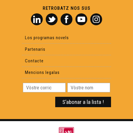
RETROBATZ NOS SUS
Libre 52 : Chaucidas dins los blats
Libre 53 : De Bruja a ciau
Los programas novels
Libre 54 : Una ponhada d'estelas
Partenaris
Contacte
Libre 55 : Grizzly-John
Mencions legalas
Libre 56 : Cronicas de Vent-li-bufa
Libre 57 : Un paisan limosin dins las annadas 50
Libre 58: Le dire Guernica