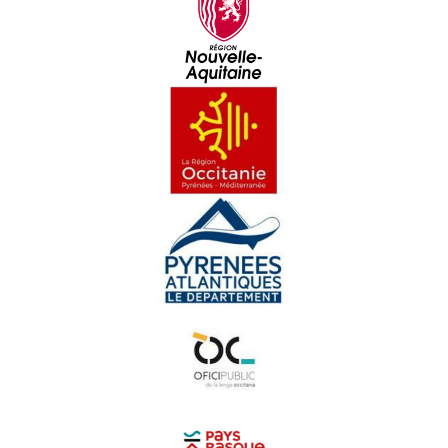
Libre 59 : Sorrom Borrom
Libre 60 : Contes
Libre 61 : Lo pacte
Libre 62 : Miradour
Libre 63 : Ua camada en Italia
Libre 64 : L'òrra istuèra d'un hilh de Gelòs
Libre 65 : Sèt contes occitans